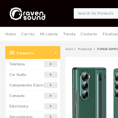
Ir
al
contenido
Home
Carrito
Mi cuenta
Tienda
Contacto
Finaliza
Inicio
Productos
FUNDA SAMSU
Categoría
Telefonía
Car Audio
Componentes Electrónicos
Computo
Electrónica
Herramientas