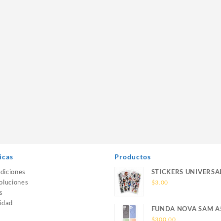
icas
Productos
diciones
STICKERS UNIVERSA
oluciones
$
3.00
s
idad
FUNDA NOVA SAM A
SILICONA SIN SOPO
$
300.00