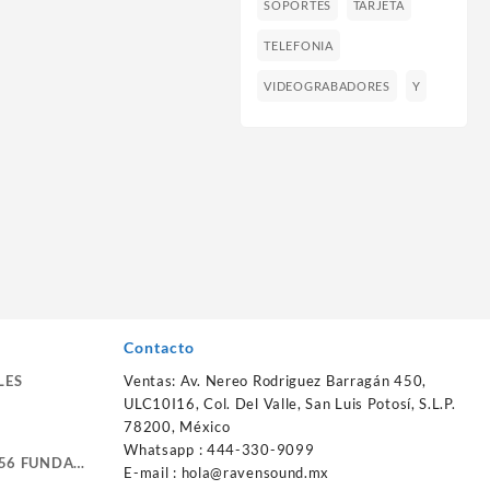
SOPORTES
TARJETA
TELEFONIA
VIDEOGRABADORES
Y
Contacto
LES
Ventas: Av. Nereo Rodriguez Barragán 450,
ULC10I16, Col. Del Valle, San Luis Potosí, S.L.P.
78200, México
Whatsapp : 444-330-9099
56 FUNDA
E-mail :
hola@ravensound.mx
RTE