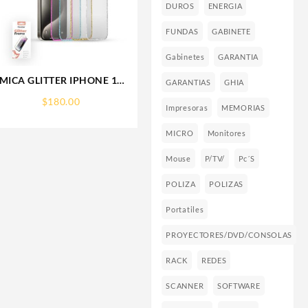
DUROS
ENERGIA
FUNDAS
GABINETE
Gabinetes
GARANTIA
MICA GLITTER IPHONE 17
GARANTIAS
GHIA
PRO MAX/IP 16PROMAX
$
180.00
GLITTER FRAME
Impresoras
MEMORIAS
RHINOGLASS
MICRO
Monitores
Mouse
P/TV/
Pc´s
POLIZA
POLIZAS
Portatiles
PROYECTORES/DVD/CONSOLAS
RACK
REDES
SCANNER
SOFTWARE