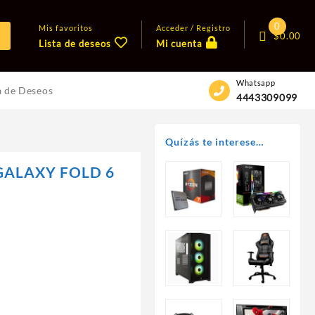
0
Mis favoritos
Acceder / Registro
$
0.00
Lista de deseos
Mi cuenta
Whatsapp
a de Deseos
4443309099
Quízás te interese…
ALAXY FOLD 6