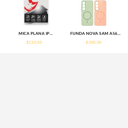
MICA PLANA IP
FUNDA NOVA SAM A56
16PRO/17/17PRO IPHONE
FUNDA SILICONA SIN
$
120.00
$
300.00
9H RHINOGLASS
SOPORTE MAGNETICO
SAMSUNG