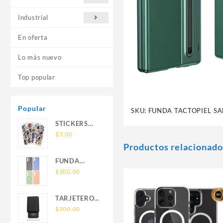
Industrial
En oferta
Lo más nuevo
Top popular
Popular
SKU:
FUNDA TACTOPIEL S
STICKERS
UNIVERSALES
$
3.00
Productos relacionado
FUNDA
NOVA SAM
$
300.00
A56 FUNDA
SILICONA
TARJETERO
SIN SOPORTE
SIN SOPORTE
$
200.00
MAGNETICO
MAGSAFE