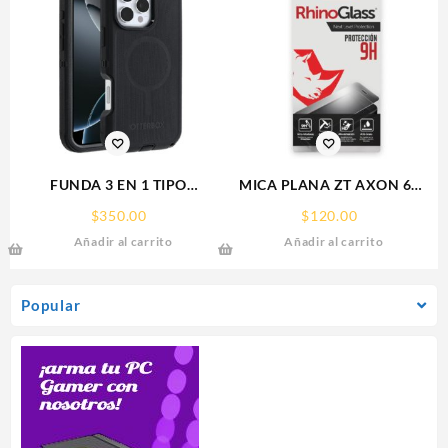
FUNDA 3 EN 1 TIPO
MICA PLANA ZT AXON 60
OTTERBOX USO RUDO SAM
ZTE 9H RHINOGLASS
$
350.00
$
120.00
S26 ULTRA SAMSUNG S26
Añadir al carrito
Añadir al carrito
ULTRA
Popular