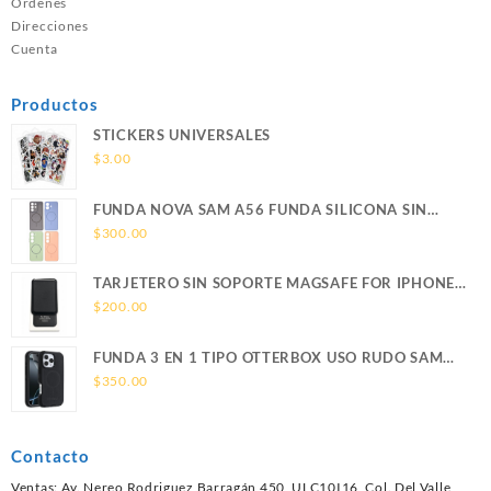
Ordenes
Direcciones
Cuenta
Productos
STICKERS UNIVERSALES
$
3.00
FUNDA NOVA SAM A56 FUNDA SILICONA SIN
SOPORTE MAGNETICO SAMSUNG
$
300.00
TARJETERO SIN SOPORTE MAGSAFE FOR IPHONE
LEATHER WALLET MAGSAFE
$
200.00
FUNDA 3 EN 1 TIPO OTTERBOX USO RUDO SAM
S26 ULTRA SAMSUNG S26 ULTRA
$
350.00
Contacto
Ventas: Av. Nereo Rodriguez Barragán 450, ULC10I16, Col. Del Valle,