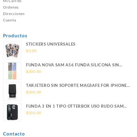
Mi Carrito
Ordenes
Direcciones
Cuenta
Productos
STICKERS UNIVERSALES
$
3.00
FUNDA NOVA SAM A56 FUNDA SILICONA SIN
SOPORTE MAGNETICO SAMSUNG
$
300.00
TARJETERO SIN SOPORTE MAGSAFE FOR IPHONE
LEATHER WALLET MAGSAFE
$
200.00
FUNDA 3 EN 1 TIPO OTTERBOX USO RUDO SAM
S26 ULTRA SAMSUNG S26 ULTRA
$
350.00
Contacto