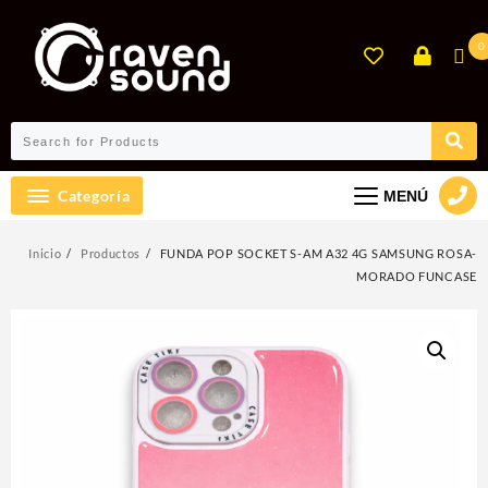
Ir
al
0
contenido
Categoría
MENÚ
Inicio
Productos
FUNDA POP SOCKET S-AM A32 4G SAMSUNG ROSA-
MORADO FUNCASE