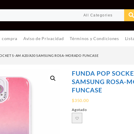
r compra
Aviso de Privacidad
Términos y Condiciones
List
OCKET S-AM A20/A30 SAMSUNG ROSA-MORADO FUNCASE
FUNDA POP SOCKE
SAMSUNG ROSA-
FUNCASE
$
350.00
Agotado