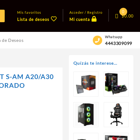
0
Mis favoritos
Acceder / Registro
$
0.00
Lista de deseos
Mi cuenta
Whatsapp
a de Deseos
4443309099
Quízás te interese…
T S-AM A20/A30
MORADO