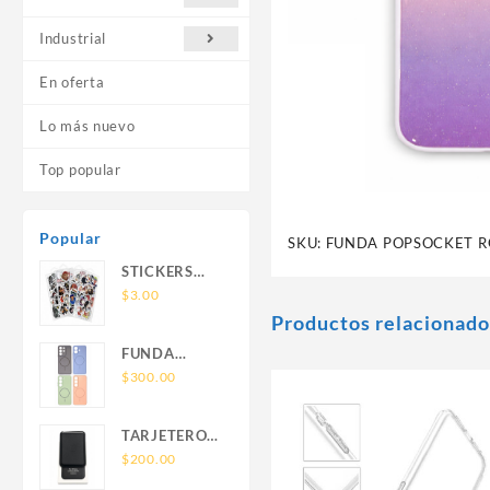
Industrial
En oferta
Lo más nuevo
Top popular
Popular
SKU:
FUNDA POPSOCKET R
STICKERS
UNIVERSALES
$
3.00
Productos relacionado
FUNDA
NOVA SAM
$
300.00
A56 FUNDA
SILICONA
TARJETERO
SIN SOPORTE
SIN SOPORTE
$
200.00
MAGNETICO
MAGSAFE