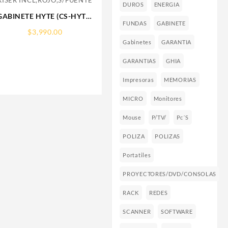
DUROS
ENERGIA
GABINETE HYTE (CS-HYTE-
FUNDAS
GABINETE
Y60-BR)
$
3,990.00
Y60,CAMDUAL,VIDRIO
Gabinetes
GARANTIA
PANORAMICO,ATX,3FAN,CABLE
RISER
GARANTIAS
GHIA
INCL,ROJO,S/FUENTE
Impresoras
MEMORIAS
MICRO
Monitores
Mouse
P/TV/
Pc´s
POLIZA
POLIZAS
Portatiles
PROYECTORES/DVD/CONSOLAS
RACK
REDES
SCANNER
SOFTWARE