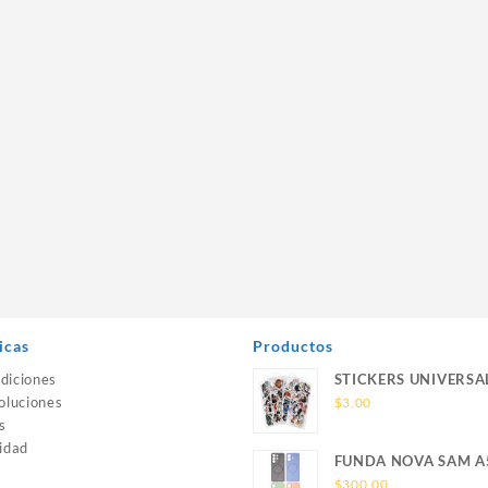
icas
Productos
diciones
STICKERS UNIVERSA
oluciones
$
3.00
s
idad
FUNDA NOVA SAM A
SILICONA SIN SOPO
$
300.00