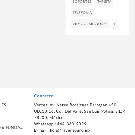
SOPORTES
TARJETA
TELEFONIA
VIDEOGRABADORES
Y
Contacto
LES
Ventas: Av. Nereo Rodriguez Barragán 450,
ULC10I16, Col. Del Valle, San Luis Potosí, S.L.P.
78200, México
Whatsapp : 444-330-9099
56 FUNDA
E-mail :
hola@ravensound.mx
RTE