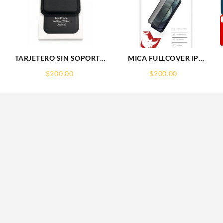
TARJETERO SIN SOPORTE
MICA FULLCOVER IP
MAGSAFE FOR IPHONE
16PLUS IPHONE
$
200.00
$
200.00
G
LEATHER WALLET
RHINOGLASS
MAGSAFE