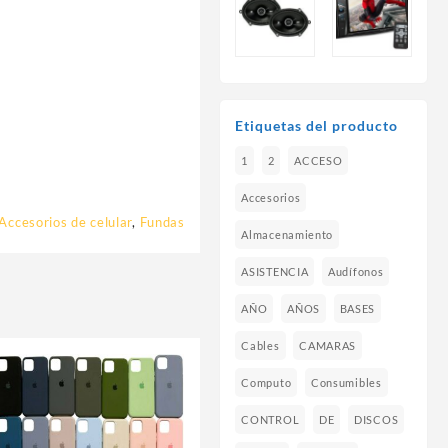
Etiquetas del producto
1
2
ACCESO
Accesorios
Accesorios de celular
,
Fundas
Almacenamiento
ASISTENCIA
Audífonos
AÑO
AÑOS
BASES
Cables
CAMARAS
Computo
Consumibles
CONTROL
DE
DISCOS