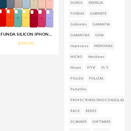
DUROS
ENERGIA
FUNDAS
GABINETE
Gabinetes
GARANTIA
FUNDA SILICON IPHONE
GARANTIAS
GHIA
13 SILICONE CASE SPC
$
300.00
Impresoras
MEMORIAS
MICRO
Monitores
Mouse
P/TV/
Pc´s
POLIZA
POLIZAS
Portatiles
PROYECTORES/DVD/CONSOLAS
RACK
REDES
SCANNER
SOFTWARE