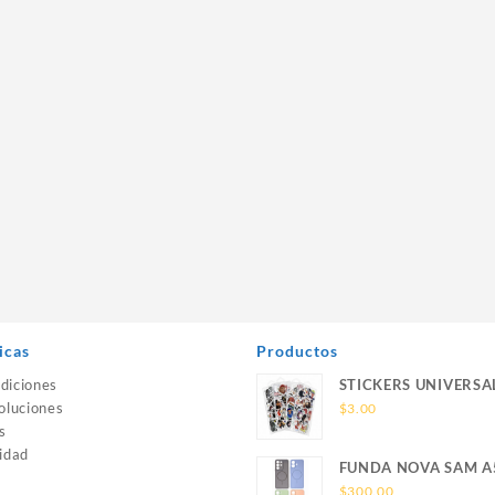
icas
Productos
diciones
STICKERS UNIVERSA
oluciones
$
3.00
s
idad
FUNDA NOVA SAM A
SILICONA SIN SOPO
$
300.00