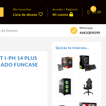
0
Mis favoritos
Acceder / Registro
$
0.00
Lista de deseos
Mi cuenta
Whatsapp
a de Deseos
4443309099
Quízás te interese…
 I-PH 14 PLUS
RADO FUNCASE