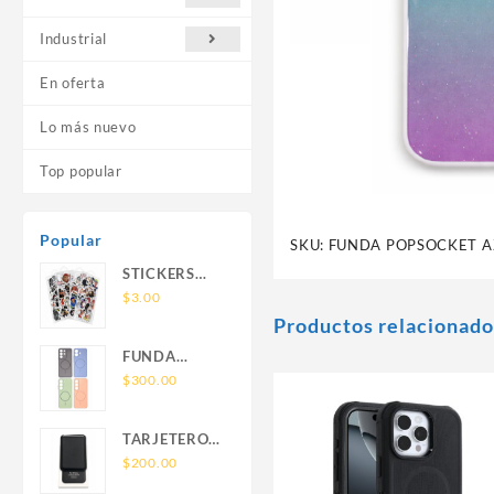
Industrial
En oferta
Lo más nuevo
Top popular
Popular
SKU:
FUNDA POPSOCKET A
STICKERS
UNIVERSALES
$
3.00
Productos relacionado
FUNDA
NOVA SAM
$
300.00
A56 FUNDA
SILICONA
TARJETERO
SIN SOPORTE
SIN SOPORTE
$
200.00
MAGNETICO
MAGSAFE