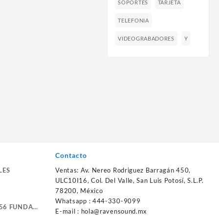
SOPORTES
TARJETA
TELEFONIA
VIDEOGRABADORES
Y
Contacto
LES
Ventas: Av. Nereo Rodriguez Barragán 450,
ULC10I16, Col. Del Valle, San Luis Potosí, S.L.P.
78200, México
Whatsapp : 444-330-9099
56 FUNDA
E-mail :
hola@ravensound.mx
RTE