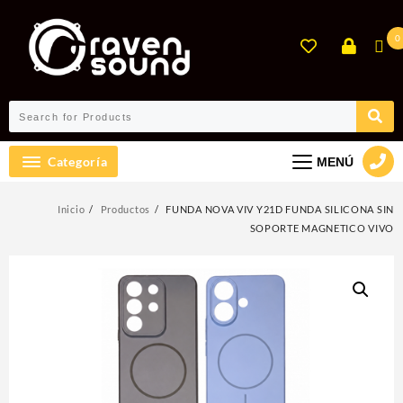
Ir
al
0
contenido
Categoría
MENÚ
Inicio
Productos
FUNDA NOVA VIV Y21D FUNDA SILICONA SIN
SOPORTE MAGNETICO VIVO