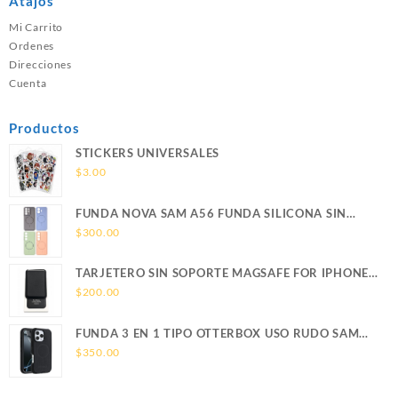
Atajos
Mi Carrito
Ordenes
Direcciones
Cuenta
Productos
STICKERS UNIVERSALES
$
3.00
FUNDA NOVA SAM A56 FUNDA SILICONA SIN
SOPORTE MAGNETICO SAMSUNG
$
300.00
TARJETERO SIN SOPORTE MAGSAFE FOR IPHONE
LEATHER WALLET MAGSAFE
$
200.00
FUNDA 3 EN 1 TIPO OTTERBOX USO RUDO SAM
S26 ULTRA SAMSUNG S26 ULTRA
$
350.00