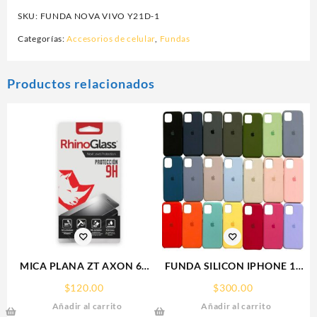
SKU:
FUNDA NOVA VIVO Y21D-1
Categorías:
Accesorios de celular
,
Fundas
Productos relacionados
MICA PLANA ZT AXON 60
FUNDA SILICON IPHONE 13
ZTE 9H RHINOGLASS
MINI SILICONE CASE SPC
$
120.00
$
300.00
Añadir al carrito
Añadir al carrito