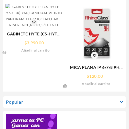
GABINETE HYTE (CS-HYTE-
Y60-BR)
$
3,990.00
Y60,CAMDUAL,VIDRIO
Añadir al carrito
PANORAMICO,ATX,3FAN,CABLE
RISER INCL,ROJO,S/FUENTE
MICA PLANA IP 6/7/8 9H
RHINOGLASS
$
120.00
Añadir al carrito
Popular