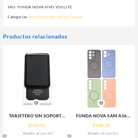
SKU:
FUNDA NOVA VIVO V50 LITE
Categorías:
Accesorios de celular
,
Fundas
Productos relacionados
TARJETERO SIN SOPORTE
FUNDA NOVA SAM A56
MAGSAFE FOR IPHONE
FUNDA SILICONA SIN
$
200.00
$
300.00
LEATHER WALLET MAGSAFE
SOPORTE MAGNETICO
Añadir al carrito
Añadir al carrito
SAMSUNG