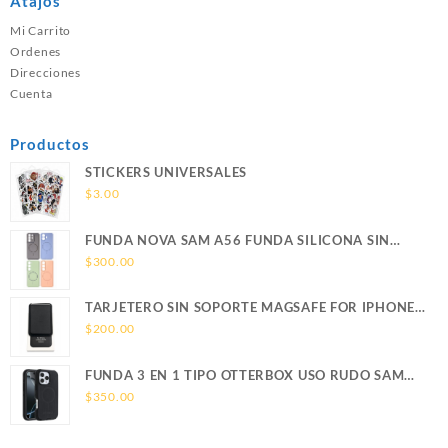
Atajos
Mi Carrito
Ordenes
Direcciones
Cuenta
Productos
STICKERS UNIVERSALES
$
3.00
FUNDA NOVA SAM A56 FUNDA SILICONA SIN
SOPORTE MAGNETICO SAMSUNG
$
300.00
TARJETERO SIN SOPORTE MAGSAFE FOR IPHONE
LEATHER WALLET MAGSAFE
$
200.00
FUNDA 3 EN 1 TIPO OTTERBOX USO RUDO SAM
S26 ULTRA SAMSUNG S26 ULTRA
$
350.00