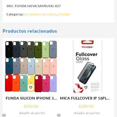
SKU:
FUNDA NOVA SAMSUNG A57
Categorías:
Accesorios de celular
,
Fundas
Productos relacionados
FUNDA SILICON IPHONE 13
MICA FULLCOVER IP 16PLUS
SILICONE CASE SPC
IPHONE RHINOGLASS
$
300.00
$
200.00
Añadir al carrito
Añadir al carrito