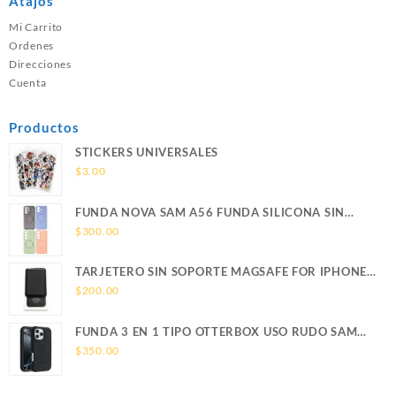
Atajos
Mi Carrito
Ordenes
Direcciones
Cuenta
Productos
STICKERS UNIVERSALES
$
3.00
FUNDA NOVA SAM A56 FUNDA SILICONA SIN
SOPORTE MAGNETICO SAMSUNG
$
300.00
TARJETERO SIN SOPORTE MAGSAFE FOR IPHONE
LEATHER WALLET MAGSAFE
$
200.00
FUNDA 3 EN 1 TIPO OTTERBOX USO RUDO SAM
S26 ULTRA SAMSUNG S26 ULTRA
$
350.00