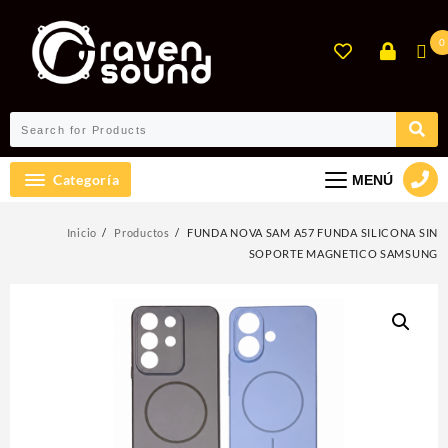
Ir
al
0
contenido
Categoría
MENÚ
Inicio
Productos
FUNDA NOVA SAM A57 FUNDA SILICONA SIN
SOPORTE MAGNETICO SAMSUNG