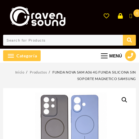
Ir
al
0
contenido
Categoría
MENÚ
Inicio
Productos
FUNDA NOVA SAM A06 4G FUNDA SILICONA SIN
SOPORTE MAGNETICO SAMSUNG