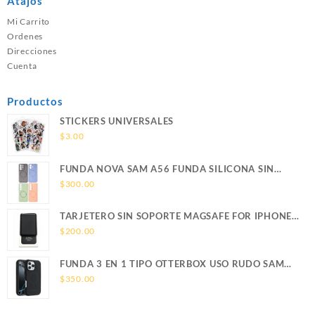
Atajos
Mi Carrito
Ordenes
Direcciones
Cuenta
Productos
STICKERS UNIVERSALES
$
3.00
FUNDA NOVA SAM A56 FUNDA SILICONA SIN
SOPORTE MAGNETICO SAMSUNG
$
300.00
TARJETERO SIN SOPORTE MAGSAFE FOR IPHONE
LEATHER WALLET MAGSAFE
$
200.00
FUNDA 3 EN 1 TIPO OTTERBOX USO RUDO SAM
S26 ULTRA SAMSUNG S26 ULTRA
$
350.00