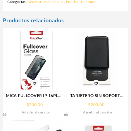
Categorías:
Accesorios de celular
,
Fundas
,
Telefonía
Productos relacionados
MICA FULLCOVER IP 16PLUS
TARJETERO SIN SOPORTE
IPHONE RHINOGLASS
MAGSAFE FOR IPHONE
$
200.00
$
200.00
LEATHER WALLET MAGSAFE
Añadir al carrito
Añadir al carrito