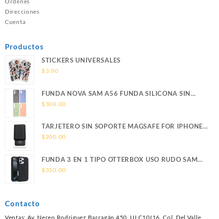
Ordenes
Direcciones
Cuenta
Productos
STICKERS UNIVERSALES
$
3.00
FUNDA NOVA SAM A56 FUNDA SILICONA SIN
SOPORTE MAGNETICO SAMSUNG
$
300.00
TARJETERO SIN SOPORTE MAGSAFE FOR IPHONE
LEATHER WALLET MAGSAFE
$
200.00
FUNDA 3 EN 1 TIPO OTTERBOX USO RUDO SAM
S26 ULTRA SAMSUNG S26 ULTRA
$
350.00
Contacto
Ventas: Av. Nereo Rodriguez Barragán 450, ULC10I16, Col. Del Valle,