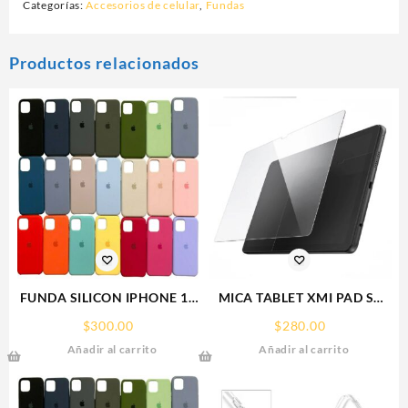
Categorías:
Accesorios de celular
,
Fundas
Productos relacionados
FUNDA SILICON IPHONE 13
MICA TABLET XMI PAD SE
MINI SILICONE CASE SPC
11° REDMI SCREEN GLASS
$
300.00
$
280.00
PROTECTOR RHINOGLASS
Añadir al carrito
Añadir al carrito