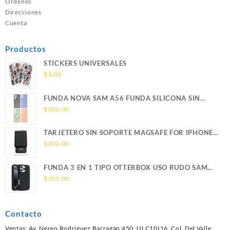
Ordenes
Direcciones
Cuenta
Productos
STICKERS UNIVERSALES
$
3.00
FUNDA NOVA SAM A56 FUNDA SILICONA SIN
SOPORTE MAGNETICO SAMSUNG
$
300.00
TARJETERO SIN SOPORTE MAGSAFE FOR IPHONE
LEATHER WALLET MAGSAFE
$
200.00
FUNDA 3 EN 1 TIPO OTTERBOX USO RUDO SAM
S26 ULTRA SAMSUNG S26 ULTRA
$
350.00
Contacto
Ventas: Av. Nereo Rodriguez Barragán 450, ULC10I16, Col. Del Valle,