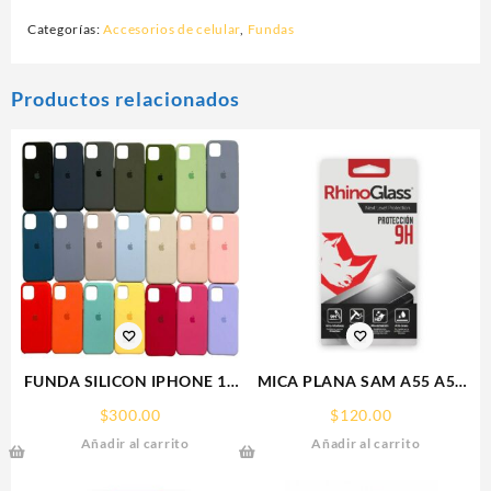
Categorías:
Accesorios de celular
,
Fundas
Productos relacionados
FUNDA SILICON IPHONE 13
MICA PLANA SAM A55 A56
MINI SILICONE CASE SPC
SAMSUNG 9H RHINOGLASS
$
300.00
$
120.00
Añadir al carrito
Añadir al carrito