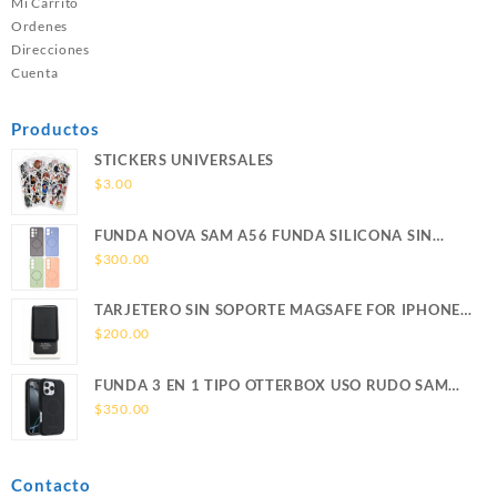
Mi Carrito
Ordenes
Direcciones
Cuenta
Productos
STICKERS UNIVERSALES
$
3.00
FUNDA NOVA SAM A56 FUNDA SILICONA SIN
SOPORTE MAGNETICO SAMSUNG
$
300.00
TARJETERO SIN SOPORTE MAGSAFE FOR IPHONE
LEATHER WALLET MAGSAFE
$
200.00
FUNDA 3 EN 1 TIPO OTTERBOX USO RUDO SAM
S26 ULTRA SAMSUNG S26 ULTRA
$
350.00
Contacto