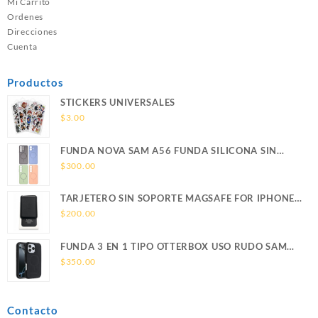
Mi Carrito
Ordenes
Direcciones
Cuenta
Productos
STICKERS UNIVERSALES
$
3.00
FUNDA NOVA SAM A56 FUNDA SILICONA SIN
SOPORTE MAGNETICO SAMSUNG
$
300.00
TARJETERO SIN SOPORTE MAGSAFE FOR IPHONE
LEATHER WALLET MAGSAFE
$
200.00
FUNDA 3 EN 1 TIPO OTTERBOX USO RUDO SAM
S26 ULTRA SAMSUNG S26 ULTRA
$
350.00
Contacto