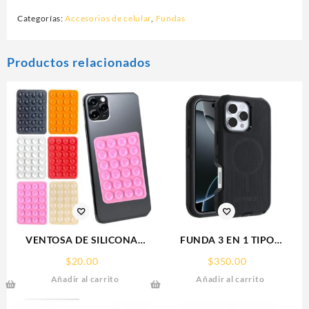
Categorías:
Accesorios de celular
,
Fundas
Productos relacionados
VENTOSA DE SILICONA
FUNDA 3 EN 1 TIPO
SOPORTE PARA CELULAR
OTTERBOX USO RUDO SAM
$
20.00
$
350.00
S26 ULTRA SAMSUNG S26
Añadir al carrito
Añadir al carrito
ULTRA