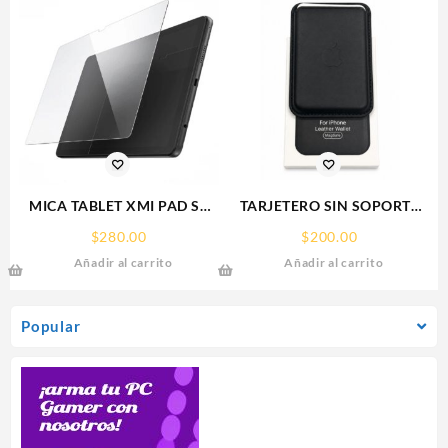
MICA TABLET XMI PAD SE
TARJETERO SIN SOPORTE
11° REDMI SCREEN GLASS
MAGSAFE FOR IPHONE
$
280.00
$
200.00
PROTECTOR RHINOGLASS
LEATHER WALLET MAGSAFE
Añadir al carrito
Añadir al carrito
Popular