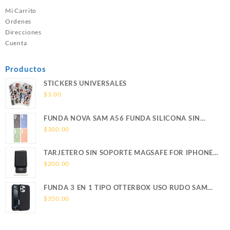
Mi Carrito
Ordenes
Direcciones
Cuenta
Productos
STICKERS UNIVERSALES
$
3.00
FUNDA NOVA SAM A56 FUNDA SILICONA SIN
SOPORTE MAGNETICO SAMSUNG
$
300.00
TARJETERO SIN SOPORTE MAGSAFE FOR IPHONE
LEATHER WALLET MAGSAFE
$
200.00
FUNDA 3 EN 1 TIPO OTTERBOX USO RUDO SAM
S26 ULTRA SAMSUNG S26 ULTRA
$
350.00