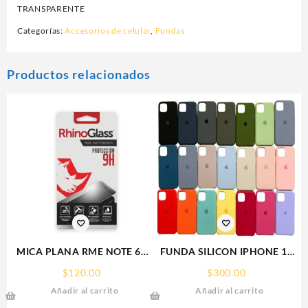
TRANSPARENTE
Categorías:
Accesorios de celular
,
Fundas
Productos relacionados
MICA PLANA RME NOTE 60
FUNDA SILICON IPHONE 13
REALME 9H RHINOGLASS
SILICONE CASE SPC
$
120.00
$
300.00
Añadir al carrito
Añadir al carrito