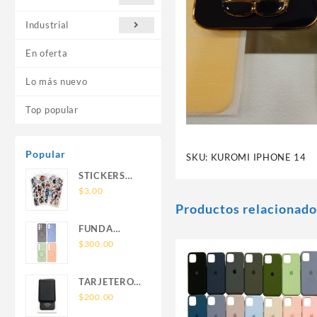
Industrial
En oferta
Lo más nuevo
Top popular
Popular
SKU:
KUROMI IPHONE 14
STICKERS
UNIVERSALES
$
3.00
Productos relacionado
FUNDA
NOVA SAM
$
300.00
A56 FUNDA
SILICONA
TARJETERO
SIN SOPORTE
SIN SOPORTE
$
200.00
MAGNETICO
MAGSAFE