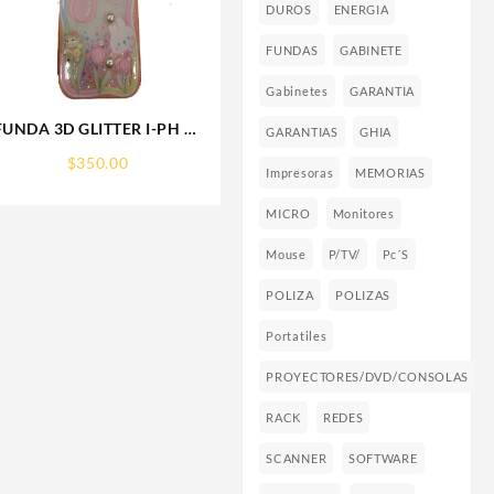
DUROS
ENERGIA
FUNDAS
GABINETE
Gabinetes
GARANTIA
FUNDA 3D GLITTER I-PH 15
GARANTIAS
GHIA
IPHONE PROTECTOR
$
350.00
FUNCASE
Impresoras
MEMORIAS
MICRO
Monitores
Mouse
P/TV/
Pc´s
POLIZA
POLIZAS
Portatiles
PROYECTORES/DVD/CONSOLAS
RACK
REDES
SCANNER
SOFTWARE