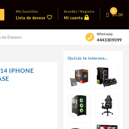
0
Mis favoritos
Acceder / Registro
$
0.00
Lista de deseos
Mi cuenta
Whatsapp
a de Deseos
4443309099
Quízás te interese…
 14 IPHONE
ASE