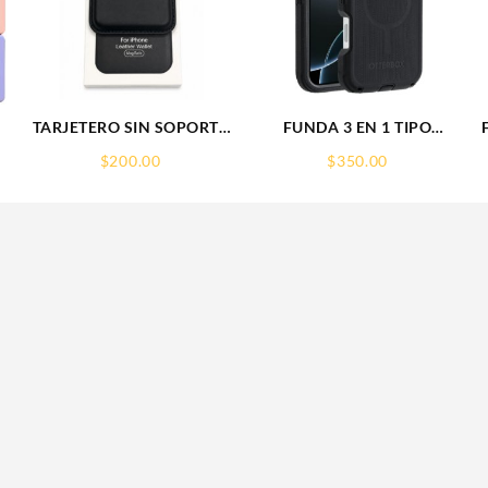
TARJETERO SIN SOPORTE
FUNDA 3 EN 1 TIPO
MAGSAFE FOR IPHONE
OTTERBOX USO RUDO
$
200.00
$
350.00
LEATHER WALLET
SAM S26 ULTRA SAMSUNG
MAGSAFE
S26 ULTRA