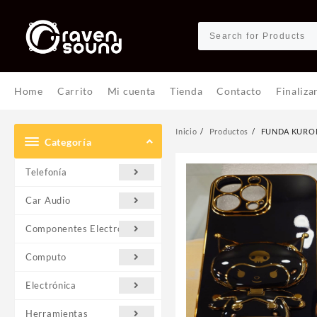
Ir
al
contenido
Home
Carrito
Mi cuenta
Tienda
Contacto
Finaliza
Inicio
Productos
FUNDA KUROM
Categoría
Telefonía
Car Audio
Componentes Electrónicos
Computo
Electrónica
Herramientas