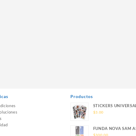
icas
Productos
diciones
STICKERS UNIVERSA
oluciones
$
3.00
s
idad
FUNDA NOVA SAM A
SILICONA SIN SOPO
$
300.00