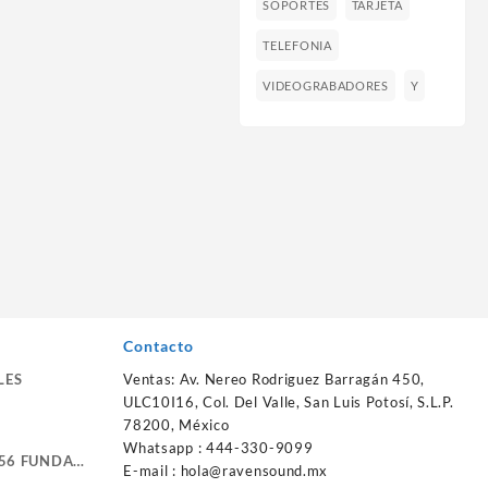
SOPORTES
TARJETA
TELEFONIA
VIDEOGRABADORES
Y
Contacto
LES
Ventas: Av. Nereo Rodriguez Barragán 450,
ULC10I16, Col. Del Valle, San Luis Potosí, S.L.P.
78200, México
Whatsapp : 444-330-9099
56 FUNDA
E-mail :
hola@ravensound.mx
RTE