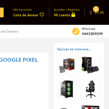
0
Mis favoritos
Acceder / Registro
$
0.00
Lista de deseos
Mi cuenta
Whatsapp
a de Deseos
4443309099
Quízás te interese…
GOOGLE PIXEL