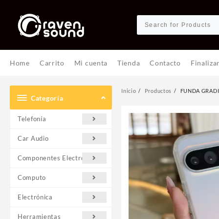
Ir
al
contenido
Home
Carrito
Mi cuenta
Tienda
Contacto
Finaliza
Inicio
Productos
FUNDA GRADI
Categoría
Telefonía
Car Audio
Componentes Electrónicos
Computo
Electrónica
Herramientas