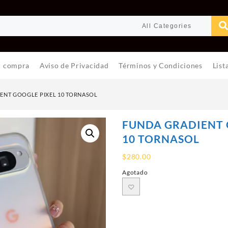
r compra
Aviso de Privacidad
Términos y Condiciones
List
ENT GOOGLE PIXEL 10 TORNASOL
FUNDA GRADIENT 
10 TORNASOL
$
280.00
Agotado