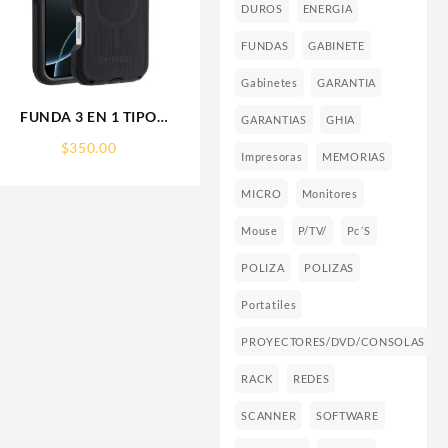
DUROS
ENERGIA
FUNDAS
GABINETE
Gabinetes
GARANTIA
FUNDA 3 EN 1 TIPO
GARANTIAS
GHIA
OTTERBOX USO RUDO
$
350.00
SAM S26 ULTRA SAMSUNG
Impresoras
MEMORIAS
S26 ULTRA
MICRO
Monitores
Mouse
P/TV/
Pc´s
POLIZA
POLIZAS
Portatiles
PROYECTORES/DVD/CONSOLAS
RACK
REDES
SCANNER
SOFTWARE