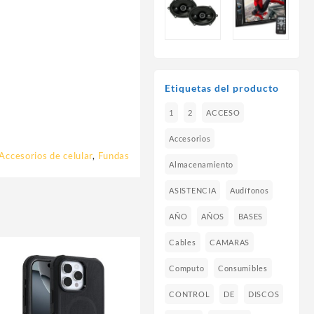
Etiquetas del producto
1
2
ACCESO
Accesorios
Accesorios de celular
,
Fundas
Almacenamiento
ASISTENCIA
Audífonos
AÑO
AÑOS
BASES
Cables
CAMARAS
Computo
Consumibles
CONTROL
DE
DISCOS