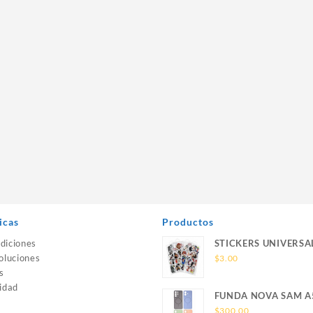
icas
Productos
diciones
STICKERS UNIVERSA
oluciones
$
3.00
s
idad
FUNDA NOVA SAM A
SILICONA SIN SOPO
$
300.00