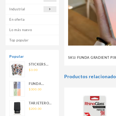
Industrial
En oferta
Lo más nuevo
Top popular
Popular
SKU:
FUNDA GRADIENT PI
STICKERS
UNIVERSALES
$
3.00
Productos relacionado
FUNDA
NOVA SAM
$
300.00
A56 FUNDA
SILICONA
TARJETERO
SIN SOPORTE
SIN SOPORTE
$
200.00
MAGNETICO
MAGSAFE