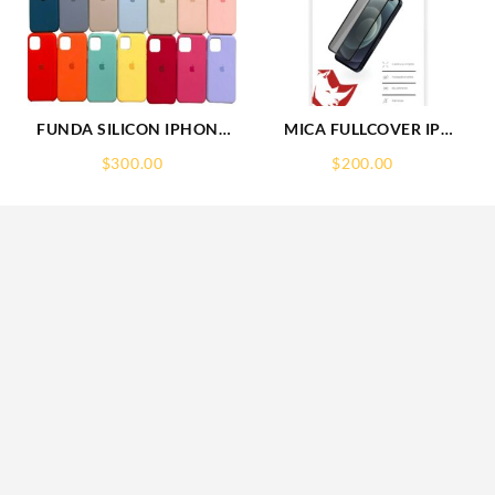
5
FUNDA SILICON IPHONE
MICA FULLCOVER IP
S
13 SILICONE CASE SPC
16PLUS IPHONE
$
300.00
$
200.00
RHINOGLASS