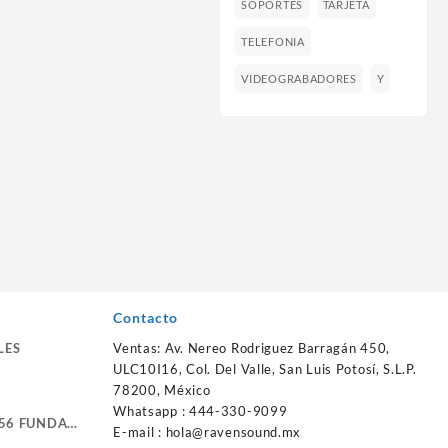
SOPORTES
TARJETA
TELEFONIA
VIDEOGRABADORES
Y
Contacto
LES
Ventas: Av. Nereo Rodriguez Barragán 450,
ULC10I16, Col. Del Valle, San Luis Potosí, S.L.P.
78200, México
Whatsapp : 444-330-9099
56 FUNDA
E-mail :
hola@ravensound.mx
RTE