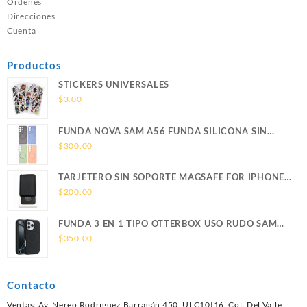
Ordenes
Direcciones
Cuenta
Productos
STICKERS UNIVERSALES
$
3.00
FUNDA NOVA SAM A56 FUNDA SILICONA SIN
SOPORTE MAGNETICO SAMSUNG
$
300.00
TARJETERO SIN SOPORTE MAGSAFE FOR IPHONE
LEATHER WALLET MAGSAFE
$
200.00
FUNDA 3 EN 1 TIPO OTTERBOX USO RUDO SAM
S26 ULTRA SAMSUNG S26 ULTRA
$
350.00
Contacto
Ventas: Av. Nereo Rodriguez Barragán 450, ULC10I16, Col. Del Valle,