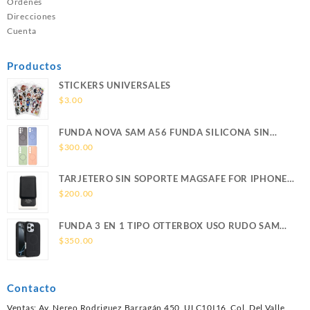
Ordenes
Direcciones
Cuenta
Productos
STICKERS UNIVERSALES
$
3.00
FUNDA NOVA SAM A56 FUNDA SILICONA SIN
SOPORTE MAGNETICO SAMSUNG
$
300.00
TARJETERO SIN SOPORTE MAGSAFE FOR IPHONE
LEATHER WALLET MAGSAFE
$
200.00
FUNDA 3 EN 1 TIPO OTTERBOX USO RUDO SAM
S26 ULTRA SAMSUNG S26 ULTRA
$
350.00
Contacto
Ventas: Av. Nereo Rodriguez Barragán 450, ULC10I16, Col. Del Valle,