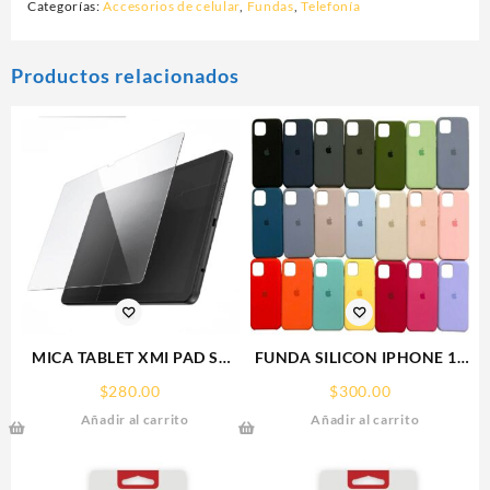
Categorías:
Accesorios de celular
,
Fundas
,
Telefonía
Productos relacionados
MICA TABLET XMI PAD SE
FUNDA SILICON IPHONE 13
11° REDMI SCREEN GLASS
SILICONE CASE SPC
$
280.00
$
300.00
PROTECTOR RHINOGLASS
Añadir al carrito
Añadir al carrito