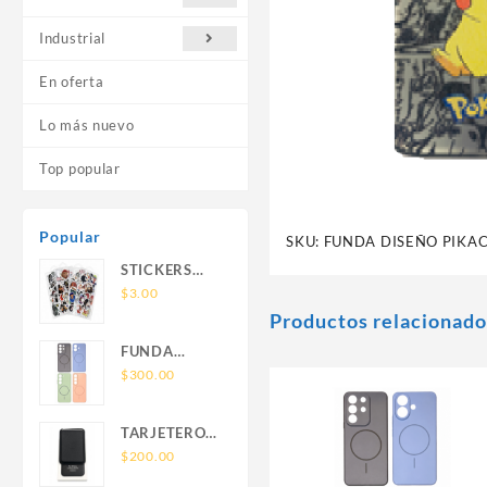
Industrial
En oferta
Lo más nuevo
Top popular
Popular
SKU:
FUNDA DISEÑO PIKA
STICKERS
UNIVERSALES
$
3.00
Productos relacionado
FUNDA
NOVA SAM
$
300.00
A56 FUNDA
SILICONA
TARJETERO
SIN SOPORTE
SIN SOPORTE
$
200.00
MAGNETICO
MAGSAFE