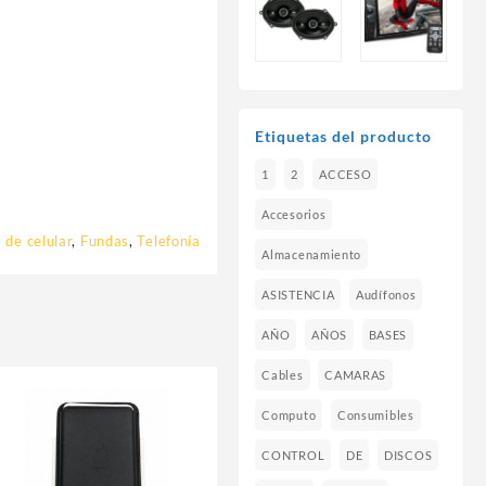
Etiquetas del producto
1
2
ACCESO
Accesorios
 de celular
,
Fundas
,
Telefonía
Almacenamiento
ASISTENCIA
Audífonos
AÑO
AÑOS
BASES
Cables
CAMARAS
Computo
Consumibles
CONTROL
DE
DISCOS