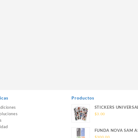
icas
Productos
diciones
STICKERS UNIVERSA
oluciones
$
3.00
s
idad
FUNDA NOVA SAM A
SILICONA SIN SOPO
$
300.00