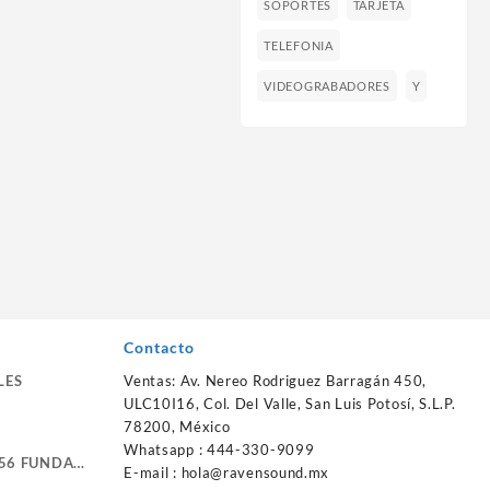
SOPORTES
TARJETA
TELEFONIA
VIDEOGRABADORES
Y
Contacto
LES
Ventas: Av. Nereo Rodriguez Barragán 450,
ULC10I16, Col. Del Valle, San Luis Potosí, S.L.P.
78200, México
Whatsapp : 444-330-9099
56 FUNDA
E-mail :
hola@ravensound.mx
RTE