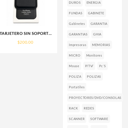
DUROS
ENERGIA
FUNDAS
GABINETE
Gabinetes
GARANTIA
TARJETERO SIN SOPORTE
GARANTIAS
GHIA
MAGSAFE FOR IPHONE
$
200.00
LEATHER WALLET
Impresoras
MEMORIAS
MAGSAFE
MICRO
Monitores
Mouse
P/TV/
Pc´s
POLIZA
POLIZAS
Portatiles
PROYECTORES/DVD/CONSOLAS
RACK
REDES
SCANNER
SOFTWARE