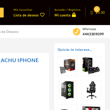
0
Mis favoritos
Acceder / Registro
$
0.00
Lista de deseos
Mi cuenta
Whatsapp
a de Deseos
4443309099
Quízás te interese…
KACHU IPHONE