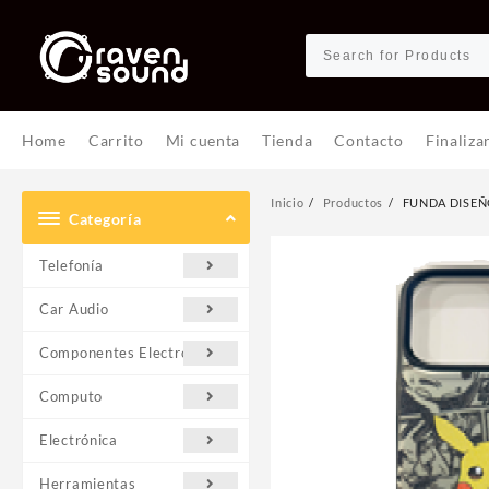
Ir
al
contenido
Home
Carrito
Mi cuenta
Tienda
Contacto
Finaliza
Inicio
Productos
FUNDA DISEÑ
Categoría
Telefonía
Car Audio
Componentes Electrónicos
Computo
Electrónica
Herramientas