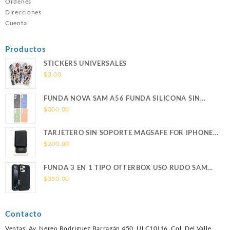
Ordenes
Direcciones
Cuenta
Productos
STICKERS UNIVERSALES
$
3.00
FUNDA NOVA SAM A56 FUNDA SILICONA SIN
SOPORTE MAGNETICO SAMSUNG
$
300.00
TARJETERO SIN SOPORTE MAGSAFE FOR IPHONE
LEATHER WALLET MAGSAFE
$
200.00
FUNDA 3 EN 1 TIPO OTTERBOX USO RUDO SAM
S26 ULTRA SAMSUNG S26 ULTRA
$
350.00
Contacto
Ventas: Av. Nereo Rodriguez Barragán 450, ULC10I16, Col. Del Valle,