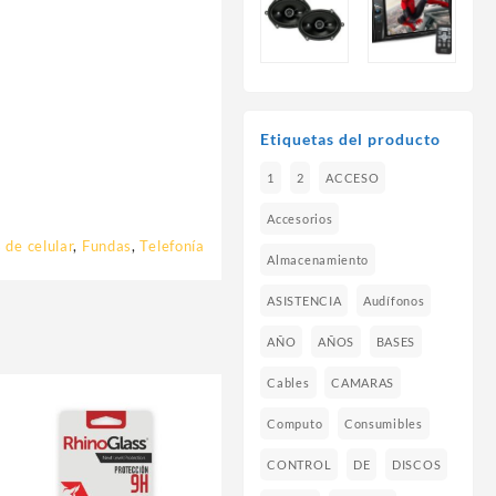
Etiquetas del producto
1
2
ACCESO
Accesorios
 de celular
,
Fundas
,
Telefonía
Almacenamiento
ASISTENCIA
Audífonos
AÑO
AÑOS
BASES
Cables
CAMARAS
Computo
Consumibles
CONTROL
DE
DISCOS