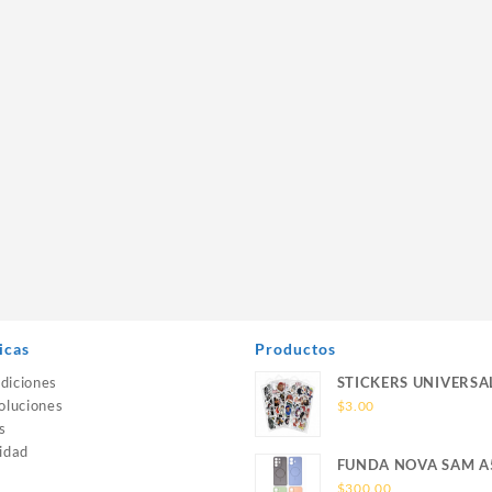
icas
Productos
diciones
STICKERS UNIVERSA
oluciones
$
3.00
s
idad
FUNDA NOVA SAM A
SILICONA SIN SOPO
$
300.00