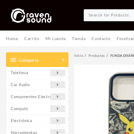
Ir
al
contenido
Home
Carrito
Mi cuenta
Tienda
Contacto
Finaliza
Inicio
Productos
FUNDA DISEÑ
Categoría
Telefonía
Car Audio
Componentes Electrónicos
Computo
Electrónica
Herramientas