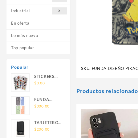
Industrial
En oferta
Lo más nuevo
Top popular
Popular
SKU:
FUNDA DISEÑO PIKA
STICKERS
UNIVERSALES
$
3.00
Productos relacionado
FUNDA
NOVA SAM
$
300.00
A56 FUNDA
SILICONA
TARJETERO
SIN SOPORTE
SIN SOPORTE
$
200.00
MAGNETICO
MAGSAFE