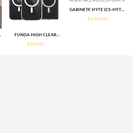
GABINETE HYTE (CS-HYTE-
Y60-BR)
$
3,990.00
Y60,CAMDUAL,VIDRIO
PANORAMICO,ATX,3FAN,CABL
RISER
T
FUNDA HIGH CLEAR
INCL,ROJO,S/FUENTE
IPHONE 17 PRO MAX
$
300.00
WEKOVER