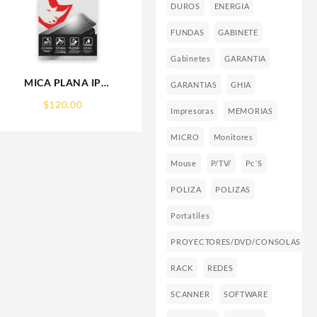
DUROS
ENERGIA
FUNDAS
GABINETE
Gabinetes
GARANTIA
E
MICA PLANA IP
GARANTIAS
GHIA
16PRO/17/17PRO IPHONE
$
120.00
9H RHINOGLASS
Impresoras
MEMORIAS
MICRO
Monitores
Mouse
P/TV/
Pc´s
POLIZA
POLIZAS
Portatiles
PROYECTORES/DVD/CONSOLAS
RACK
REDES
SCANNER
SOFTWARE