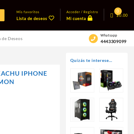
0
Mis favoritos
Acceder / Registro
$
0.00
Lista de deseos
Mi cuenta
Whatsapp
a de Deseos
4443309099
Quízás te interese…
KACHU IPHONE
EMON