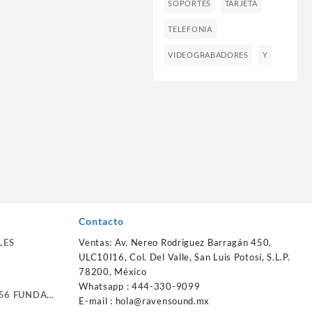
SOPORTES
TARJETA
TELEFONIA
VIDEOGRABADORES
Y
Contacto
LES
Ventas: Av. Nereo Rodriguez Barragán 450,
ULC10I16, Col. Del Valle, San Luis Potosí, S.L.P.
78200, México
Whatsapp : 444-330-9099
56 FUNDA
E-mail :
hola@ravensound.mx
RTE