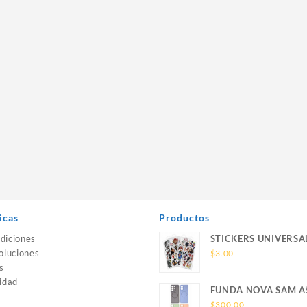
icas
Productos
diciones
STICKERS UNIVERSA
oluciones
$
3.00
s
idad
FUNDA NOVA SAM A
SILICONA SIN SOPO
$
300.00