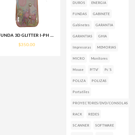
DUROS
ENERGIA
FUNDAS
GABINETE
Gabinetes
GARANTIA
E
FUNDA 3D GLITTER I-PH 15
GARANTIAS
GHIA
IPHONE PROTECTOR
$
350.00
FUNCASE
Impresoras
MEMORIAS
MICRO
Monitores
Mouse
P/TV/
Pc´s
POLIZA
POLIZAS
Portatiles
PROYECTORES/DVD/CONSOLAS
RACK
REDES
SCANNER
SOFTWARE