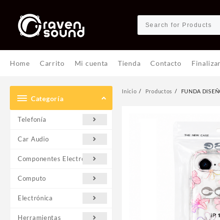
Ir
al
contenido
Home
Carrito
Mi cuenta
Tienda
Contacto
Finaliza
Inicio
Productos
FUNDA DISEÑ
Categoría
Telefonía
Car Audio
Componentes Electrónicos
Computo
Electrónica
Herramientas