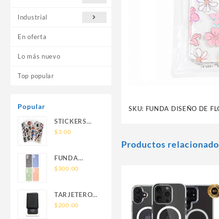
Industrial
En oferta
Lo más nuevo
Top popular
Popular
SKU:
FUNDA DISEÑO DE FL
STICKERS
UNIVERSALES
$
3.00
Productos relacionado
FUNDA
NOVA SAM
$
300.00
A56 FUNDA
SILICONA
TARJETERO
SIN SOPORTE
SIN SOPORTE
$
200.00
MAGNETICO
MAGSAFE