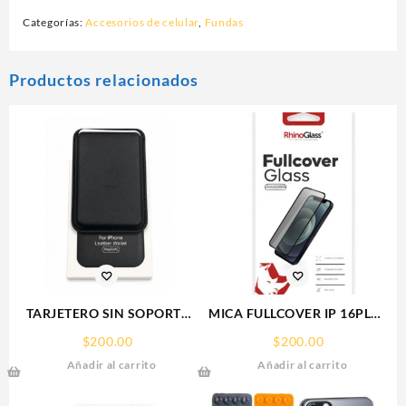
Categorías:
Accesorios de celular
,
Fundas
Productos relacionados
TARJETERO SIN SOPORTE
MICA FULLCOVER IP 16PLUS
MAGSAFE FOR IPHONE
IPHONE RHINOGLASS
$
200.00
$
200.00
LEATHER WALLET MAGSAFE
Añadir al carrito
Añadir al carrito