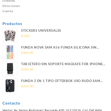
Ordenes
Direcciones
Cuenta
Productos
STICKERS UNIVERSALES
$
3.00
FUNDA NOVA SAM A56 FUNDA SILICONA SIN
SOPORTE MAGNETICO SAMSUNG
$
300.00
TARJETERO SIN SOPORTE MAGSAFE FOR IPHONE
LEATHER WALLET MAGSAFE
$
200.00
FUNDA 3 EN 1 TIPO OTTERBOX USO RUDO SAM
S26 ULTRA SAMSUNG S26 ULTRA
$
350.00
Contacto
Ventas: Av. Nereo Rodriguez Barragán 450, ULC10I16, Col. Del Valle,