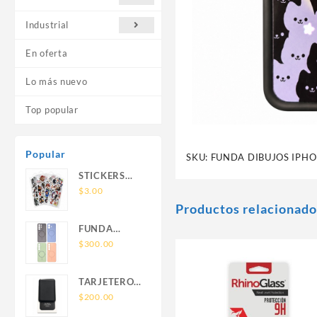
Industrial
En oferta
Lo más nuevo
Top popular
Popular
SKU:
FUNDA DIBUJOS IPHO
STICKERS
UNIVERSALES
$
3.00
Productos relacionado
FUNDA
NOVA SAM
$
300.00
A56 FUNDA
SILICONA
TARJETERO
SIN SOPORTE
SIN SOPORTE
$
200.00
MAGNETICO
MAGSAFE