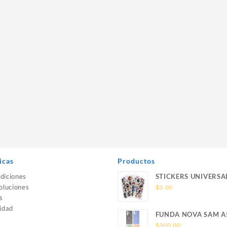
icas
Productos
diciones
STICKERS UNIVERSA
oluciones
$
3.00
s
idad
FUNDA NOVA SAM A
SILICONA SIN SOPO
$
300.00