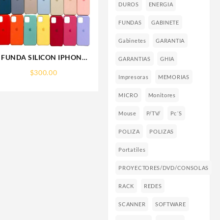
DUROS
ENERGIA
FUNDAS
GABINETE
Gabinetes
GARANTIA
FUNDA SILICON IPHONE
GARANTIAS
GHIA
13 MINI SILICONE CASE
$
300.00
SPC
Impresoras
MEMORIAS
MICRO
Monitores
Mouse
P/TV/
Pc´s
POLIZA
POLIZAS
Portatiles
PROYECTORES/DVD/CONSOLAS
RACK
REDES
SCANNER
SOFTWARE