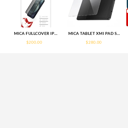
MICA FULLCOVER IP
MICA TABLET XMI PAD SE
16PLUS IPHONE
11° REDMI SCREEN GLASS
$
200.00
$
280.00
RHINOGLASS
PROTECTOR RHINOGLASS