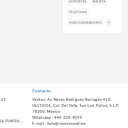
SOPORTES
TARJETA
TELEFONIA
VIDEOGRABADORES
Y
Contacto
LES
Ventas: Av. Nereo Rodriguez Barragán 450,
ULC10I16, Col. Del Valle, San Luis Potosí, S.L.P.
78200, México
Whatsapp : 444-330-9099
56 FUNDA
E-mail :
hola@ravensound.mx
RTE