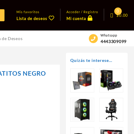
0
Mis favoritos
Acceder / Registro
$
0.00
Lista de deseos
Mi cuenta
Whatsapp
a de Deseos
4443309099
Quízás te interese…
ATITOS NEGRO