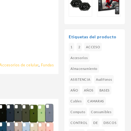
Etiquetas del producto
1
2
ACCESO
Accesorios
Accesorios de celular
,
Fundas
Almacenamiento
ASISTENCIA
Audífonos
AÑO
AÑOS
BASES
Cables
CAMARAS
Computo
Consumibles
CONTROL
DE
DISCOS