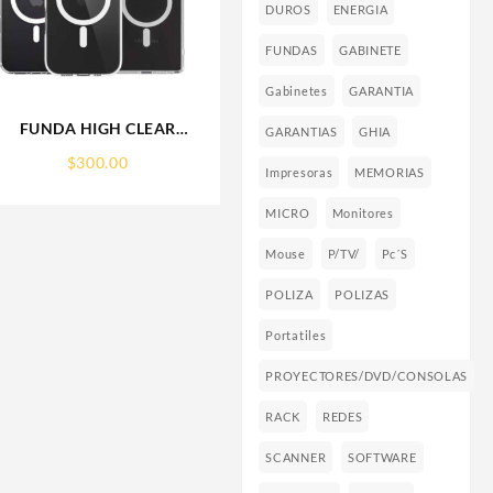
DUROS
ENERGIA
FUNDAS
GABINETE
Gabinetes
GARANTIA
FUNDA HIGH CLEAR
GARANTIAS
GHIA
IPHONE 15 WEKOVER
$
300.00
Impresoras
MEMORIAS
MICRO
Monitores
Mouse
P/TV/
Pc´s
POLIZA
POLIZAS
Portatiles
PROYECTORES/DVD/CONSOLAS
RACK
REDES
SCANNER
SOFTWARE