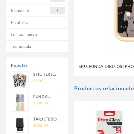
Industrial
En oferta
Lo más nuevo
Top popular
Popular
SKU:
FUNDA DIBUJOS IPHO
STICKERS
UNIVERSALES
$
3.00
Productos relacionado
FUNDA
NOVA SAM
$
300.00
A56 FUNDA
SILICONA
TARJETERO
SIN SOPORTE
SIN SOPORTE
$
200.00
MAGNETICO
MAGSAFE