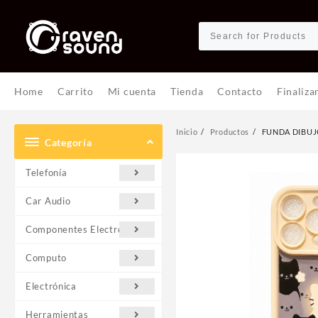
Ir
al
contenido
Home
Carrito
Mi cuenta
Tienda
Contacto
Finaliza
Inicio
Productos
FUNDA DIBUJ
Categoría
Telefonía
Car Audio
Componentes Electrónicos
Computo
Electrónica
Herramientas