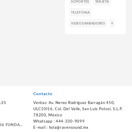
SOPORTES
TARJETA
TELEFONIA
VIDEOGRABADORES
Y
Contacto
LES
Ventas: Av. Nereo Rodriguez Barragán 450,
ULC10I16, Col. Del Valle, San Luis Potosí, S.L.P.
78200, México
Whatsapp : 444-330-9099
56 FUNDA
E-mail :
hola@ravensound.mx
RTE