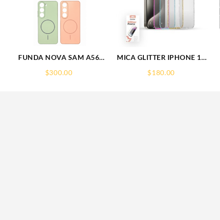
0
FUNDA NOVA SAM A56
MICA GLITTER IPHONE 17
S
FUNDA SILICONA SIN
PRO MAX/IP 16PROMAX
$
300.00
$
180.00
SOPORTE MAGNETICO
GLITTER FRAME
SAMSUNG
RHINOGLASS