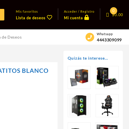
0
Mis favoritos
Acceder / Registro
$
0.00
Lista de deseos
Mi cuenta
Whatsapp
a de Deseos
4443309099
Quízás te interese…
ATITOS BLANCO