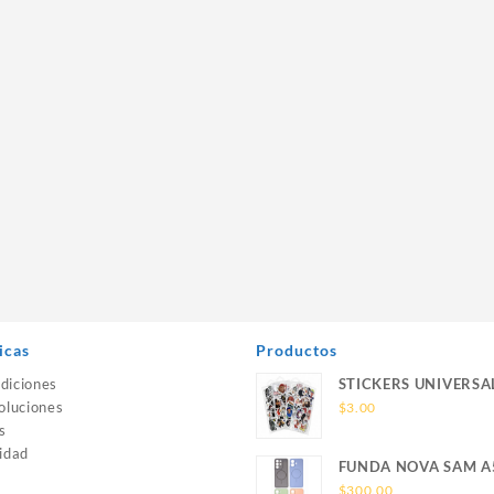
icas
Productos
diciones
STICKERS UNIVERSA
oluciones
$
3.00
s
idad
FUNDA NOVA SAM A
SILICONA SIN SOPO
$
300.00