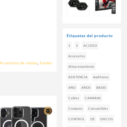
Etiquetas del producto
1
2
ACCESO
Accesorios
Accesorios de celular
,
Fundas
Almacenamiento
ASISTENCIA
Audífonos
AÑO
AÑOS
BASES
Cables
CAMARAS
Computo
Consumibles
CONTROL
DE
DISCOS