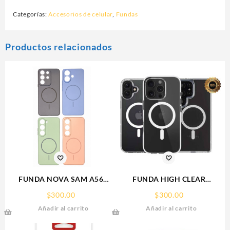
Categorías:
Accesorios de celular
,
Fundas
Productos relacionados
FUNDA NOVA SAM A56
FUNDA HIGH CLEAR
FUNDA SILICONA SIN
IPHONE 15 WEKOVER
$
300.00
$
300.00
SOPORTE MAGNETICO
Añadir al carrito
Añadir al carrito
SAMSUNG