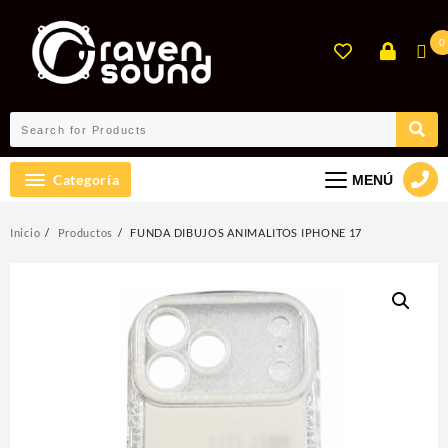
Ir
al
0
contenido
Categoría
MENÚ
Inicio
Productos
FUNDA DIBUJOS ANIMALITOS IPHONE 17