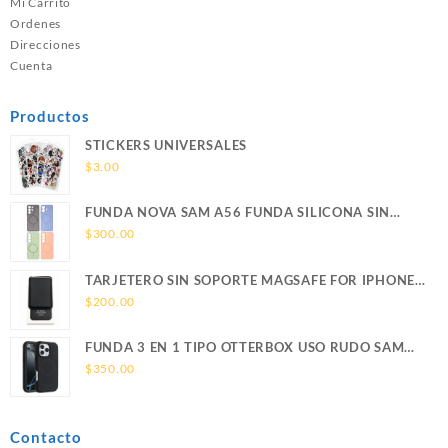
Mi Carrito
Ordenes
Direcciones
Cuenta
Productos
STICKERS UNIVERSALES
$
3.00
FUNDA NOVA SAM A56 FUNDA SILICONA SIN
SOPORTE MAGNETICO SAMSUNG
$
300.00
TARJETERO SIN SOPORTE MAGSAFE FOR IPHONE
LEATHER WALLET MAGSAFE
$
200.00
FUNDA 3 EN 1 TIPO OTTERBOX USO RUDO SAM
S26 ULTRA SAMSUNG S26 ULTRA
$
350.00
Contacto