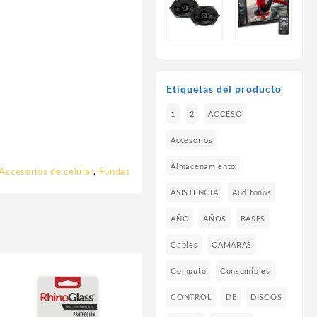
Etiquetas del producto
1
2
ACCESO
Accesorios
Almacenamiento
Accesorios de celular
,
Fundas
ASISTENCIA
Audífonos
AÑO
AÑOS
BASES
Cables
CAMARAS
Computo
Consumibles
CONTROL
DE
DISCOS