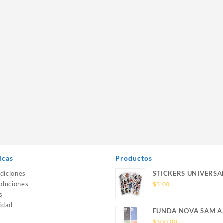
icas
Productos
diciones
STICKERS UNIVERSA
oluciones
$
3.00
s
idad
FUNDA NOVA SAM A
SILICONA SIN SOPO
$
300.00