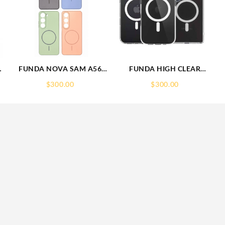
E
FUNDA NOVA SAM A56
FUNDA HIGH CLEAR
S
FUNDA SILICONA SIN
IPHONE 15 WEKOVER
$
300.00
$
300.00
S
SOPORTE MAGNETICO
SAMSUNG