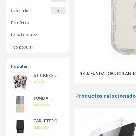
Industrial
En oferta
Lo más nuevo
Top popular
Popular
SKU:
FUNDA DIBUJOS ANIM
STICKERS
UNIVERSALES
$
3.00
Productos relacionado
FUNDA
NOVA SAM
$
300.00
A56 FUNDA
SILICONA
TARJETERO
SIN SOPORTE
SIN SOPORTE
$
200.00
MAGNETICO
MAGSAFE