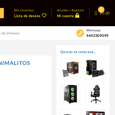
0
Mis favoritos
Acceder / Registro
$
0.00
Lista de deseos
Mi cuenta
Whatsapp
a de Deseos
4443309099
Quízás te interese…
NIMALITOS