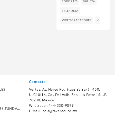
SOPORTES
TARJETA
TELEFONIA
VIDEOGRABADORES
Y
Contacto
LES
Ventas: Av. Nereo Rodriguez Barragán 450,
ULC10I16, Col. Del Valle, San Luis Potosí, S.L.P.
78200, México
Whatsapp : 444-330-9099
56 FUNDA
E-mail :
hola@ravensound.mx
RTE