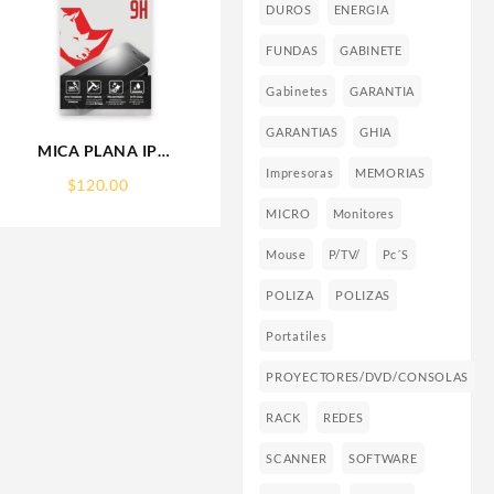
DUROS
ENERGIA
FUNDAS
GABINETE
Gabinetes
GARANTIA
GARANTIAS
GHIA
MICA PLANA IP
16PRO/17/17PRO IPHONE
Impresoras
MEMORIAS
$
120.00
9H RHINOGLASS
MICRO
Monitores
Mouse
P/TV/
Pc´s
POLIZA
POLIZAS
Portatiles
PROYECTORES/DVD/CONSOLAS
RACK
REDES
SCANNER
SOFTWARE