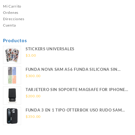
Mi Carrito
Ordenes
Direcciones
Cuenta
Productos
STICKERS UNIVERSALES
$
3.00
FUNDA NOVA SAM A56 FUNDA SILICONA SIN
SOPORTE MAGNETICO SAMSUNG
$
300.00
TARJETERO SIN SOPORTE MAGSAFE FOR IPHONE
LEATHER WALLET MAGSAFE
$
200.00
FUNDA 3 EN 1 TIPO OTTERBOX USO RUDO SAM
S26 ULTRA SAMSUNG S26 ULTRA
$
350.00