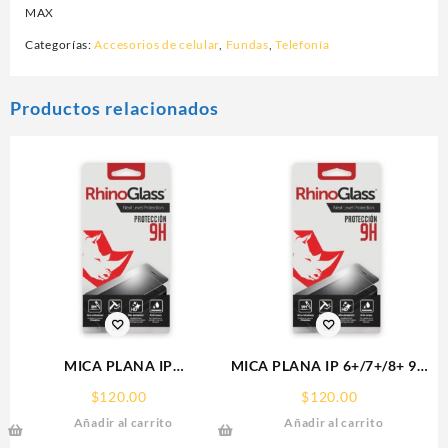
MAX
Categorías:
Accesorios de celular
,
Fundas
,
Telefonía
Productos relacionados
MICA PLANA IP
MICA PLANA IP 6+/7+/8+ 9H
16PRO/17/17PRO IPHONE
RHINOGLASS
$
120.00
$
120.00
9H RHINOGLASS
Añadir al carrito
Añadir al carrito