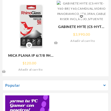
GABINETE HYTE (CS-HYTE-
Y60-BR)
$
3,990.00
Y60,CAMDUAL,VIDRIO
Añadir al carrito
PANORAMICO,ATX,3FAN,CABL
RISER INCL,ROJO,S/FUENTE
MICA PLANA IP 6/7/8 9H
RHINOGLASS
$
120.00
Añadir al carrito
Popular