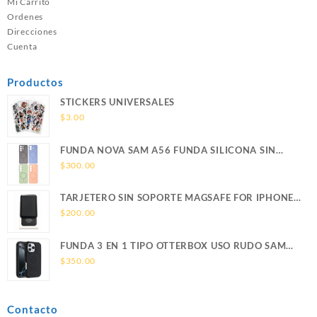
Mi Carrito
Ordenes
Direcciones
Cuenta
Productos
STICKERS UNIVERSALES
$
3.00
FUNDA NOVA SAM A56 FUNDA SILICONA SIN
SOPORTE MAGNETICO SAMSUNG
$
300.00
TARJETERO SIN SOPORTE MAGSAFE FOR IPHONE
LEATHER WALLET MAGSAFE
$
200.00
FUNDA 3 EN 1 TIPO OTTERBOX USO RUDO SAM
S26 ULTRA SAMSUNG S26 ULTRA
$
350.00
Contacto