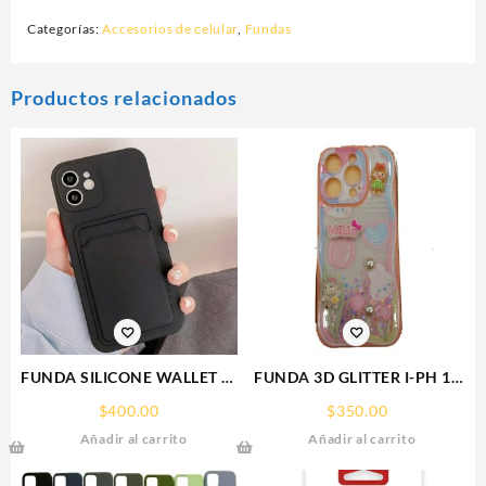
Categorías:
Accesorios de celular
,
Fundas
Productos relacionados
FUNDA SILICONE WALLET IP
FUNDA 3D GLITTER I-PH 15
15 PLUS IPHONE CA
IPHONE PROTECTOR
$
400.00
$
350.00
FUNCASE
Añadir al carrito
Añadir al carrito