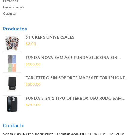
Ordenes
Direcciones
Cuenta
Productos
STICKERS UNIVERSALES
$
3.00
FUNDA NOVA SAM A56 FUNDA SILICONA SIN
SOPORTE MAGNETICO SAMSUNG
$
300.00
TARJETERO SIN SOPORTE MAGSAFE FOR IPHONE
LEATHER WALLET MAGSAFE
$
200.00
FUNDA 3 EN 1 TIPO OTTERBOX USO RUDO SAM
S26 ULTRA SAMSUNG S26 ULTRA
$
350.00
Contacto
Ventas: Av. Nereo Rodriguez Barragán 450, ULC10I16, Col. Del Valle,