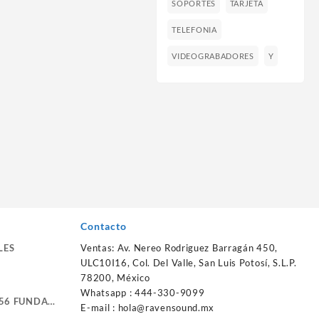
SOPORTES
TARJETA
TELEFONIA
VIDEOGRABADORES
Y
Contacto
LES
Ventas: Av. Nereo Rodriguez Barragán 450,
ULC10I16, Col. Del Valle, San Luis Potosí, S.L.P.
78200, México
Whatsapp : 444-330-9099
56 FUNDA
E-mail :
hola@ravensound.mx
RTE