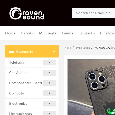
Ir
al
contenido
Home
Carrito
Mi cuenta
Tienda
Contacto
Finaliza
Inicio
Productos
FUNDA CARTO
Categoría
Telefonía
Car Audio
Componentes Electrónicos
Computo
Electrónica
Herramientas