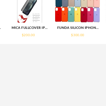
7
MICA FULLCOVER IP
FUNDA SILICON IPHONE
16PLUS IPHONE
13 MINI SILICONE CASE
$
200.00
$
300.00
RHINOGLASS
SPC