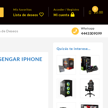
0
Mis favoritos
Acceder / Registro
$
0.00
Lista de deseos
Mi cuenta
Whatsapp
a de Deseos
4443309099
Quízás te interese…
GENGAR IPHONE