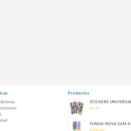
icas
Productos
diciones
STICKERS UNIVERSA
oluciones
$
3.00
s
idad
FUNDA NOVA SAM A
SILICONA SIN SOPO
$
300.00