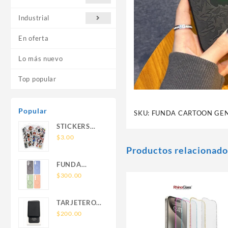
Industrial
En oferta
Lo más nuevo
Top popular
Popular
SKU:
FUNDA CARTOON GEN
STICKERS
UNIVERSALES
$
3.00
Productos relacionado
FUNDA
NOVA SAM
$
300.00
A56 FUNDA
SILICONA
TARJETERO
SIN SOPORTE
SIN SOPORTE
$
200.00
MAGNETICO
MAGSAFE