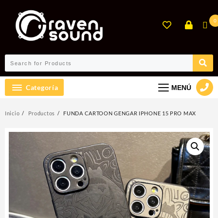
Ir
al
0
contenido
Categoría
MENÚ
Inicio
Productos
FUNDA CARTOON GENGAR IPHONE 15 PRO MAX