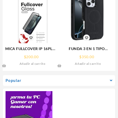
MICA FULLCOVER IP 16PLUS
FUNDA 3 EN 1 TIPO
IPHONE RHINOGLASS
OTTERBOX USO RUDO SAM
$
200.00
$
350.00
S26 ULTRA SAMSUNG S26
Añadir al carrito
Añadir al carrito
ULTRA
Popular