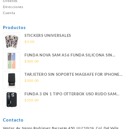
Ordenes
Direcciones
Cuenta
Productos
STICKERS UNIVERSALES
$
3.00
FUNDA NOVA SAM A56 FUNDA SILICONA SIN
SOPORTE MAGNETICO SAMSUNG
$
300.00
TARJETERO SIN SOPORTE MAGSAFE FOR IPHONE
LEATHER WALLET MAGSAFE
$
200.00
FUNDA 3 EN 1 TIPO OTTERBOX USO RUDO SAM
S26 ULTRA SAMSUNG S26 ULTRA
$
350.00
Contacto
Ventas: Av. Nereo Rodriguez Barragán 450, ULC10I16, Col. Del Valle,