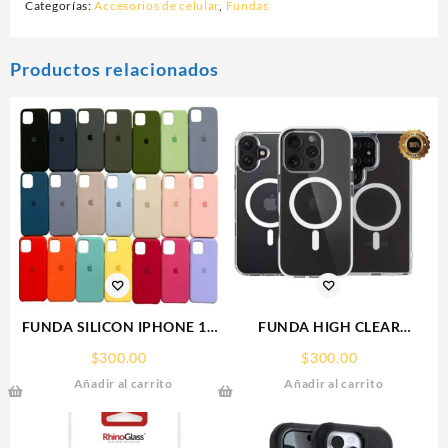
Categorías:
Accesorios de celular
,
Fundas
Productos relacionados
FUNDA SILICON IPHONE 13
FUNDA HIGH CLEAR
SILICONE CASE SPC
IPHONE 17 PRO MAX
$
300.00
$
300.00
WEKOVER
Añadir al carrito
Añadir al carrito