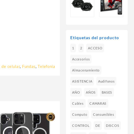
Etiquetas del producto
1
2
ACCESO
Accesorios
 de celular
,
Fundas
,
Telefonía
Almacenamiento
ASISTENCIA
Audífonos
AÑO
AÑOS
BASES
Cables
CAMARAS
Computo
Consumibles
CONTROL
DE
DISCOS