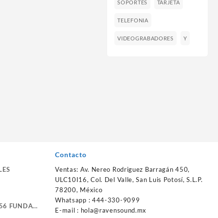
SOPORTES
TARJETA
TELEFONIA
VIDEOGRABADORES
Y
Contacto
LES
Ventas: Av. Nereo Rodriguez Barragán 450,
ULC10I16, Col. Del Valle, San Luis Potosí, S.L.P.
78200, México
Whatsapp : 444-330-9099
56 FUNDA
E-mail :
hola@ravensound.mx
RTE