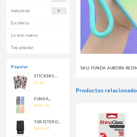
Industrial
En oferta
Lo más nuevo
Top popular
Popular
SKU:
FUNDA AURORA REDM
STICKERS
UNIVERSALES
$
3.00
Productos relacionado
FUNDA
NOVA SAM
$
300.00
A56 FUNDA
SILICONA
TARJETERO
SIN SOPORTE
SIN SOPORTE
$
200.00
MAGNETICO
MAGSAFE