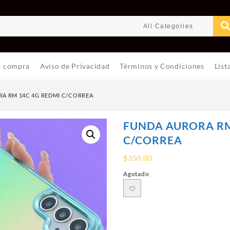
r compra
Aviso de Privacidad
Términos y Condiciones
List
A RM 14C 4G REDMI C/CORREA
FUNDA AURORA RM
C/CORREA
$
350.00
Agotado