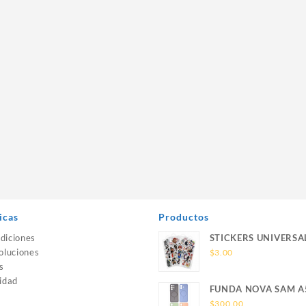
icas
Productos
diciones
STICKERS UNIVERSA
oluciones
$
3.00
s
idad
FUNDA NOVA SAM A
SILICONA SIN SOPO
$
300.00