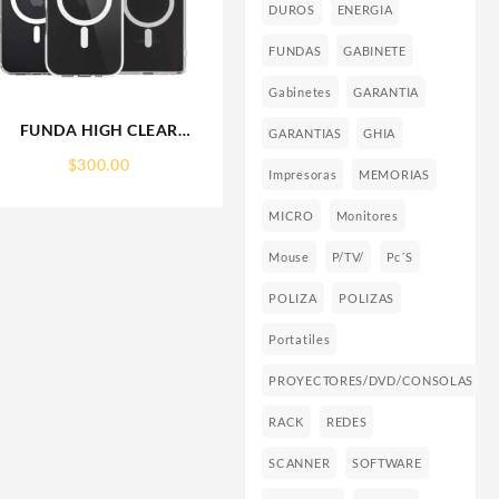
DUROS
ENERGIA
FUNDAS
GABINETE
Gabinetes
GARANTIA
FUNDA HIGH CLEAR
GARANTIAS
GHIA
IPHONE 17 PRO MAX
$
300.00
WEKOVER
Impresoras
MEMORIAS
MICRO
Monitores
Mouse
P/TV/
Pc´s
POLIZA
POLIZAS
Portatiles
PROYECTORES/DVD/CONSOLAS
RACK
REDES
SCANNER
SOFTWARE