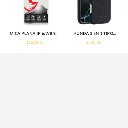
6
MICA PLANA IP 6/7/8 9H
FUNDA 3 EN 1 TIPO
RHINOGLASS
OTTERBOX USO RUDO
$
120.00
$
350.00
SAM S26 ULTRA SAMSUNG
S26 ULTRA