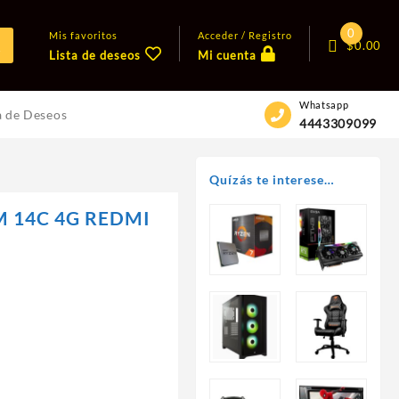
0
Mis favoritos
Acceder / Registro
$
0.00
Lista de deseos
Mi cuenta
Whatsapp
a de Deseos
4443309099
Quízás te interese…
 14C 4G REDMI