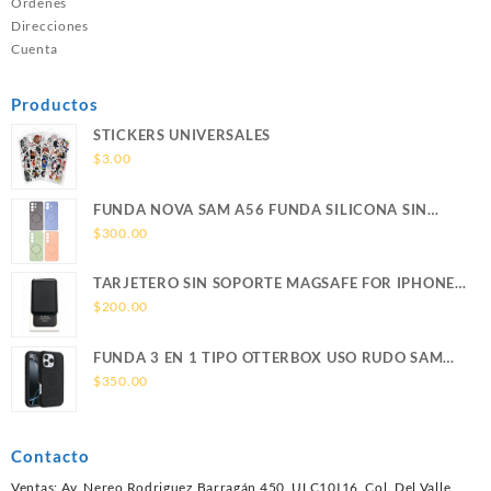
Ordenes
Direcciones
Cuenta
Productos
STICKERS UNIVERSALES
$
3.00
FUNDA NOVA SAM A56 FUNDA SILICONA SIN
SOPORTE MAGNETICO SAMSUNG
$
300.00
TARJETERO SIN SOPORTE MAGSAFE FOR IPHONE
LEATHER WALLET MAGSAFE
$
200.00
FUNDA 3 EN 1 TIPO OTTERBOX USO RUDO SAM
S26 ULTRA SAMSUNG S26 ULTRA
$
350.00
Contacto
Ventas: Av. Nereo Rodriguez Barragán 450, ULC10I16, Col. Del Valle,