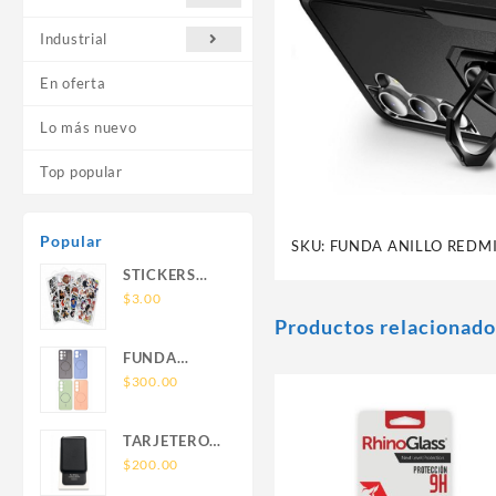
Industrial
En oferta
Lo más nuevo
Top popular
Popular
SKU:
FUNDA ANILLO REDMI
STICKERS
UNIVERSALES
$
3.00
Productos relacionado
FUNDA
NOVA SAM
$
300.00
A56 FUNDA
SILICONA
TARJETERO
SIN SOPORTE
SIN SOPORTE
$
200.00
MAGNETICO
MAGSAFE