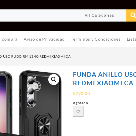
r compra
Aviso de Privacidad
Términos y Condiciones
List
O USO RUDO RM 13 4G REDMI XIAOMI CA
FUNDA ANILLO US
REDMI XIAOMI CA
$
290.00
Agotado