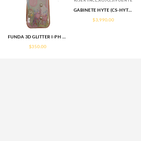
GABINETE HYTE (CS-HYTE-
Y60-BR)
$
3,990.00
Y60,CAMDUAL,VIDRIO
PANORAMICO,ATX,3FAN,CABL
RISER
FUNDA 3D GLITTER I-PH 15
INCL,ROJO,S/FUENTE
IPHONE PROTECTOR
$
350.00
FUNCASE