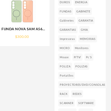
DUROS
ENERGIA
FUNDAS
GABINETE
Gabinetes
GARANTIA
E
FUNDA NOVA SAM A56
GARANTIAS
GHIA
FUNDA SILICONA SIN
$
300.00
SOPORTE MAGNETICO
Impresoras
MEMORIAS
SAMSUNG
MICRO
Monitores
Mouse
P/TV/
Pc´s
POLIZA
POLIZAS
Portatiles
PROYECTORES/DVD/CONSOLAS
RACK
REDES
SCANNER
SOFTWARE