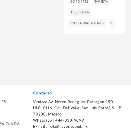
SOPORTES
TARJETA
TELEFONIA
VIDEOGRABADORES
Y
Contacto
LES
Ventas: Av. Nereo Rodriguez Barragán 450,
ULC10I16, Col. Del Valle, San Luis Potosí, S.L.P.
78200, México
Whatsapp : 444-330-9099
56 FUNDA
E-mail :
hola@ravensound.mx
RTE