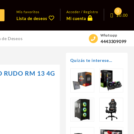
0
Mis favoritos
Acceder / Registro
$
0.00
Lista de deseos
Mi cuenta
Whatsapp
a de Deseos
4443309099
Quízás te interese…
O RUDO RM 13 4G