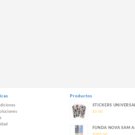
icas
Productos
diciones
STICKERS UNIVERSA
oluciones
$
3.00
s
idad
FUNDA NOVA SAM A
SILICONA SIN SOPO
$
300.00