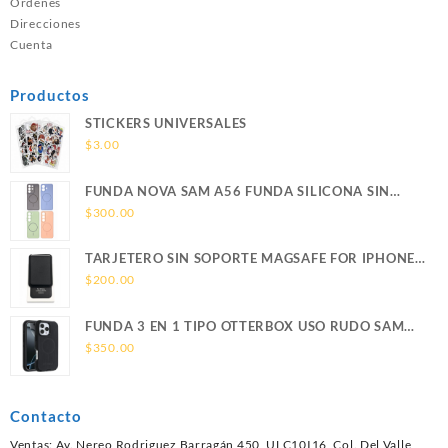
Ordenes
Direcciones
Cuenta
Productos
STICKERS UNIVERSALES
$
3.00
FUNDA NOVA SAM A56 FUNDA SILICONA SIN
SOPORTE MAGNETICO SAMSUNG
$
300.00
TARJETERO SIN SOPORTE MAGSAFE FOR IPHONE
LEATHER WALLET MAGSAFE
$
200.00
FUNDA 3 EN 1 TIPO OTTERBOX USO RUDO SAM
S26 ULTRA SAMSUNG S26 ULTRA
$
350.00
Contacto
Ventas: Av. Nereo Rodriguez Barragán 450, ULC10I16, Col. Del Valle,