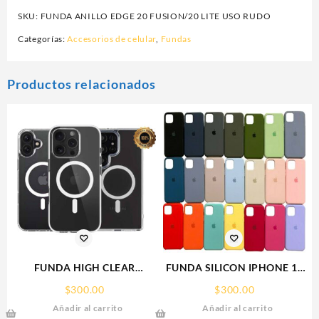
SKU:
FUNDA ANILLO EDGE 20 FUSION/20 LITE USO RUDO
Categorías:
Accesorios de celular
,
Fundas
Productos relacionados
FUNDA HIGH CLEAR
FUNDA SILICON IPHONE 13
IPHONE 17 PRO MAX
SILICONE CASE SPC
$
300.00
$
300.00
WEKOVER
Añadir al carrito
Añadir al carrito