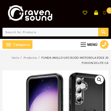
Ir
al
0
contenido
Categoría
MENÚ
Inicio
Productos
FUNDA ANILLO USO RUDO MOTOROLA EDGE 20
FUSION/20 LITE CA