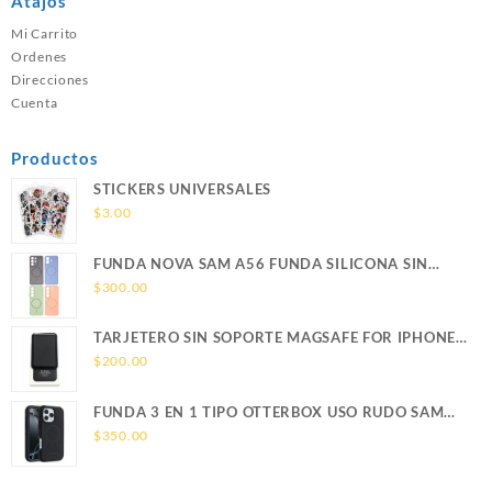
Atajos
Mi Carrito
Ordenes
Direcciones
Cuenta
Productos
STICKERS UNIVERSALES
$
3.00
FUNDA NOVA SAM A56 FUNDA SILICONA SIN
SOPORTE MAGNETICO SAMSUNG
$
300.00
TARJETERO SIN SOPORTE MAGSAFE FOR IPHONE
LEATHER WALLET MAGSAFE
$
200.00
FUNDA 3 EN 1 TIPO OTTERBOX USO RUDO SAM
S26 ULTRA SAMSUNG S26 ULTRA
$
350.00