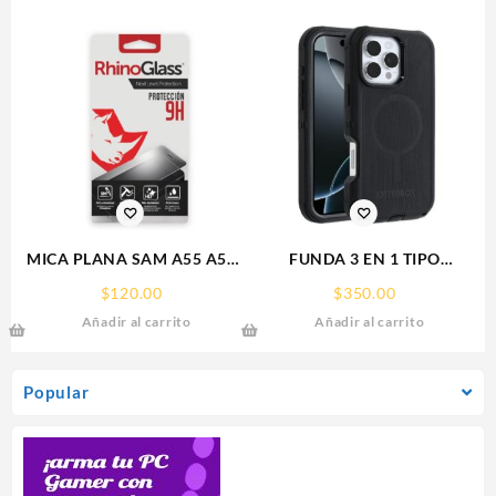
MICA PLANA SAM A55 A56
FUNDA 3 EN 1 TIPO
SAMSUNG 9H RHINOGLASS
OTTERBOX USO RUDO SAM
$
120.00
$
350.00
S26 ULTRA SAMSUNG S26
Añadir al carrito
Añadir al carrito
ULTRA
Popular