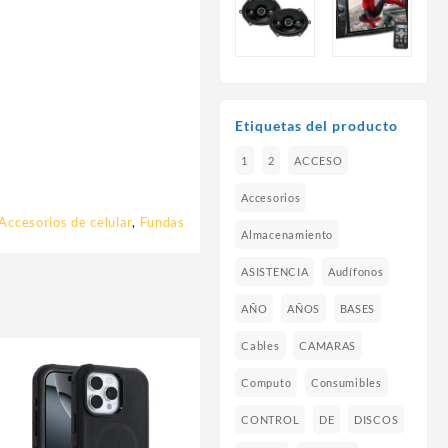
Etiquetas del producto
1
2
ACCESO
Accesorios
Accesorios de celular
,
Fundas
Almacenamiento
ASISTENCIA
Audífonos
AÑO
AÑOS
BASES
Cables
CAMARAS
Computo
Consumibles
CONTROL
DE
DISCOS