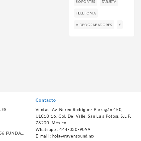
SOPORTES
TARJETA
TELEFONIA
VIDEOGRABADORES
Y
Contacto
LES
Ventas: Av. Nereo Rodriguez Barragán 450,
ULC10I16, Col. Del Valle, San Luis Potosí, S.L.P.
78200, México
Whatsapp : 444-330-9099
56 FUNDA
E-mail :
hola@ravensound.mx
RTE