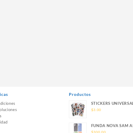
icas
Productos
diciones
STICKERS UNIVERSA
oluciones
$
3.00
s
idad
FUNDA NOVA SAM A
SILICONA SIN SOPO
$
300.00