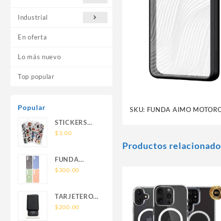
Industrial
En oferta
Lo más nuevo
Top popular
Popular
SKU:
FUNDA AIMO MOTORO
STICKERS
UNIVERSALES
$
3.00
Productos relacionado
FUNDA
NOVA SAM
$
300.00
A56 FUNDA
SILICONA
TARJETERO
SIN SOPORTE
SIN SOPORTE
$
200.00
MAGNETICO
MAGSAFE