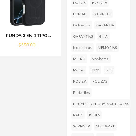
DUROS
ENERGIA
FUNDAS
GABINETE
Gabinetes
GARANTIA
FUNDA 3 EN 1 TIPO
GARANTIAS
GHIA
OTTERBOX USO RUDO
$
350.00
SAM S26 ULTRA SAMSUNG
Impresoras
MEMORIAS
S26 ULTRA
MICRO
Monitores
Mouse
P/TV/
Pc´s
POLIZA
POLIZAS
Portatiles
PROYECTORES/DVD/CONSOLAS
RACK
REDES
SCANNER
SOFTWARE