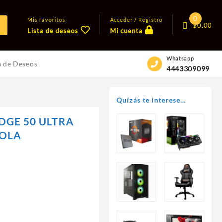
0
Mis favoritos
Acceder / Registro
$
0.00
Lista de deseos
Mi cuenta
Whatsapp
a de Deseos
4443309099
Quízás te interese…
DGE 50 ULTRA
ROLA