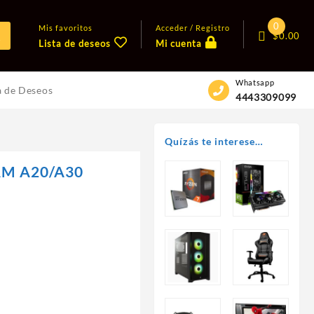
0
Mis favoritos
Acceder / Registro
$
0.00
Lista de deseos
Mi cuenta
Whatsapp
a de Deseos
4443309099
Quízás te interese…
AM A20/A30