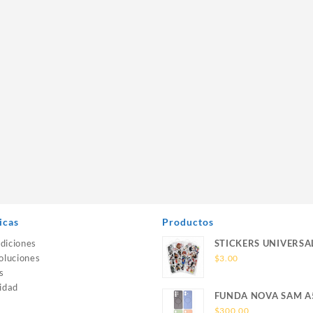
icas
Productos
diciones
STICKERS UNIVERSA
oluciones
$
3.00
s
idad
FUNDA NOVA SAM A
SILICONA SIN SOPO
$
300.00