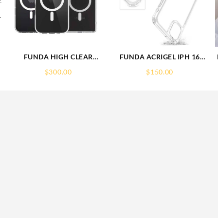
-
CABLE
FUNDA HIGH CLEAR
FUNDA ACRIGEL IPH 16
IPHONE 17 PRO MAX
PRO MAX IPHONE
$
300.00
$
150.00
WEKOVER