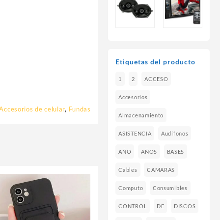
Etiquetas del producto
1
2
ACCESO
Accesorios
Accesorios de celular
,
Fundas
Almacenamiento
ASISTENCIA
Audífonos
AÑO
AÑOS
BASES
Cables
CAMARAS
Computo
Consumibles
CONTROL
DE
DISCOS