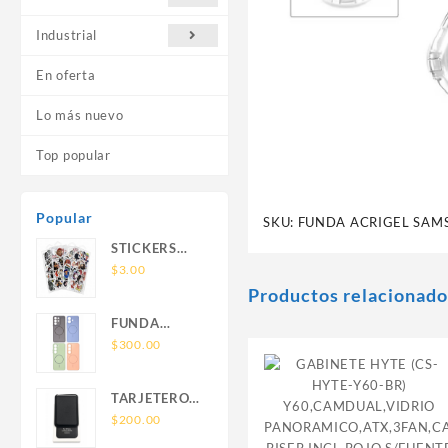
Industrial
En oferta
Lo más nuevo
Top popular
Popular
SKU:
FUNDA ACRIGEL SAM
STICKERS
UNIVERSALES
$
3.00
Productos relacionado
FUNDA
NOVA SAM
$
300.00
A56 FUNDA
SILICONA
TARJETERO
SIN SOPORTE
SIN SOPORTE
$
200.00
MAGNETICO
MAGSAFE