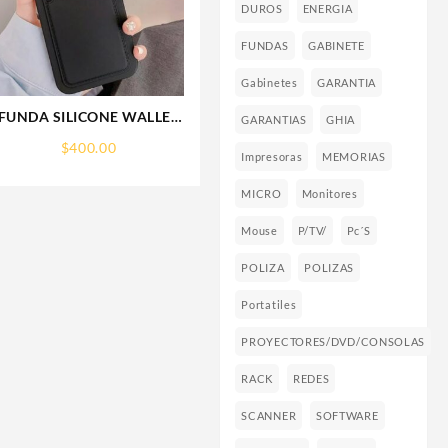
DUROS
ENERGIA
FUNDAS
GABINETE
Gabinetes
GARANTIA
FUNDA SILICONE WALLET
GARANTIAS
GHIA
IP 15 PLUS IPHONE CA
$
400.00
Impresoras
MEMORIAS
MICRO
Monitores
Mouse
P/TV/
Pc´s
POLIZA
POLIZAS
Portatiles
PROYECTORES/DVD/CONSOLAS
RACK
REDES
SCANNER
SOFTWARE