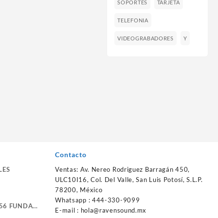
SOPORTES
TARJETA
TELEFONIA
VIDEOGRABADORES
Y
Contacto
LES
Ventas: Av. Nereo Rodriguez Barragán 450,
ULC10I16, Col. Del Valle, San Luis Potosí, S.L.P.
78200, México
Whatsapp : 444-330-9099
56 FUNDA
E-mail :
hola@ravensound.mx
RTE