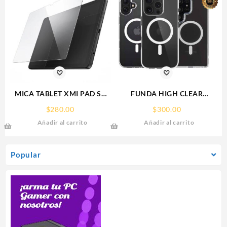
MICA TABLET XMI PAD SE
FUNDA HIGH CLEAR
11° REDMI SCREEN GLASS
IPHONE 17 PRO MAX
$
280.00
$
300.00
PROTECTOR RHINOGLASS
WEKOVER
Añadir al carrito
Añadir al carrito
Popular