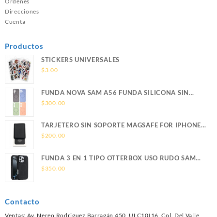
Ordenes
Direcciones
Cuenta
Productos
STICKERS UNIVERSALES
$
3.00
FUNDA NOVA SAM A56 FUNDA SILICONA SIN
SOPORTE MAGNETICO SAMSUNG
$
300.00
TARJETERO SIN SOPORTE MAGSAFE FOR IPHONE
LEATHER WALLET MAGSAFE
$
200.00
FUNDA 3 EN 1 TIPO OTTERBOX USO RUDO SAM
S26 ULTRA SAMSUNG S26 ULTRA
$
350.00
Contacto
Ventas: Av. Nereo Rodriguez Barragán 450, ULC10I16, Col. Del Valle,