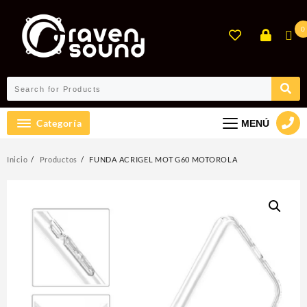
Ir
al
0
contenido
Categoría
MENÚ
Inicio
Productos
FUNDA ACRIGEL MOT G60 MOTOROLA