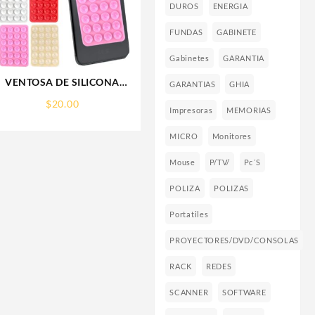
DUROS
ENERGIA
FUNDAS
GABINETE
Gabinetes
GARANTIA
VENTOSA DE SILICONA
GARANTIAS
GHIA
SOPORTE PARA CELULAR
$
20.00
Impresoras
MEMORIAS
MICRO
Monitores
Mouse
P/TV/
Pc´s
POLIZA
POLIZAS
Portatiles
PROYECTORES/DVD/CONSOLAS
RACK
REDES
SCANNER
SOFTWARE