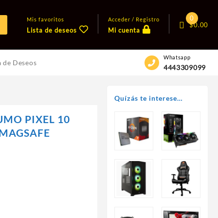
0
Mis favoritos
Acceder / Registro
$
0.00
Lista de deseos
Mi cuenta
Whatsapp
a de Deseos
4443309099
Quízás te interese…
UMO PIXEL 10
/MAGSAFE