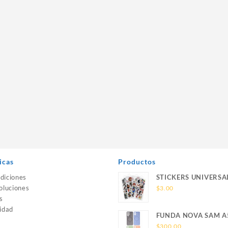
icas
Productos
diciones
STICKERS UNIVERSA
oluciones
$
3.00
s
idad
FUNDA NOVA SAM A
SILICONA SIN SOPO
$
300.00