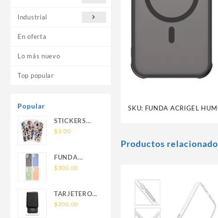
Industrial
En oferta
Lo más nuevo
Top popular
Popular
SKU:
FUNDA ACRIGEL HUMO
STICKERS
UNIVERSALES
$
3.00
Productos relacionado
FUNDA
NOVA SAM
$
300.00
A56 FUNDA
SILICONA
TARJETERO
SIN SOPORTE
SIN SOPORTE
$
200.00
MAGNETICO
MAGSAFE