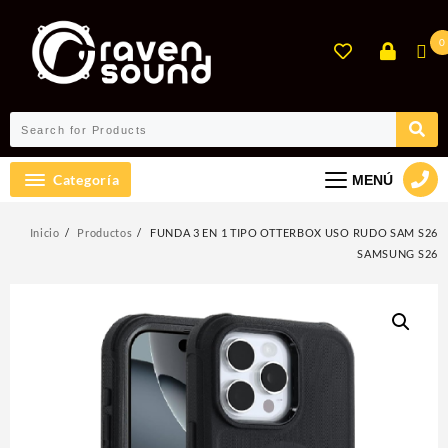
Ir
al
0
contenido
Categoría
MENÚ
Inicio
Productos
FUNDA 3 EN 1 TIPO OTTERBOX USO RUDO SAM S26
SAMSUNG S26