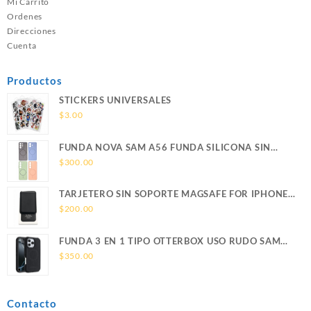
Mi Carrito
Ordenes
Direcciones
Cuenta
Productos
STICKERS UNIVERSALES
$
3.00
FUNDA NOVA SAM A56 FUNDA SILICONA SIN
SOPORTE MAGNETICO SAMSUNG
$
300.00
TARJETERO SIN SOPORTE MAGSAFE FOR IPHONE
LEATHER WALLET MAGSAFE
$
200.00
FUNDA 3 EN 1 TIPO OTTERBOX USO RUDO SAM
S26 ULTRA SAMSUNG S26 ULTRA
$
350.00
Contacto