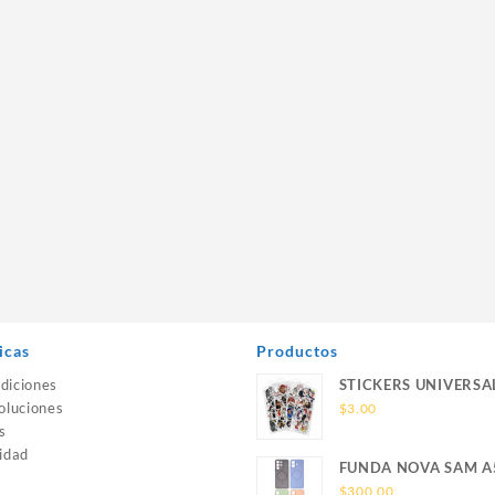
icas
Productos
diciones
STICKERS UNIVERSA
oluciones
$
3.00
s
idad
FUNDA NOVA SAM A
SILICONA SIN SOPO
$
300.00