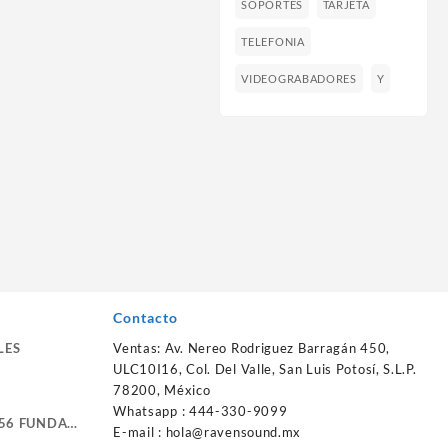
SOPORTES
TARJETA
TELEFONIA
VIDEOGRABADORES
Y
Contacto
LES
Ventas: Av. Nereo Rodriguez Barragán 450,
ULC10I16, Col. Del Valle, San Luis Potosí, S.L.P.
78200, México
Whatsapp : 444-330-9099
56 FUNDA
E-mail :
hola@ravensound.mx
RTE