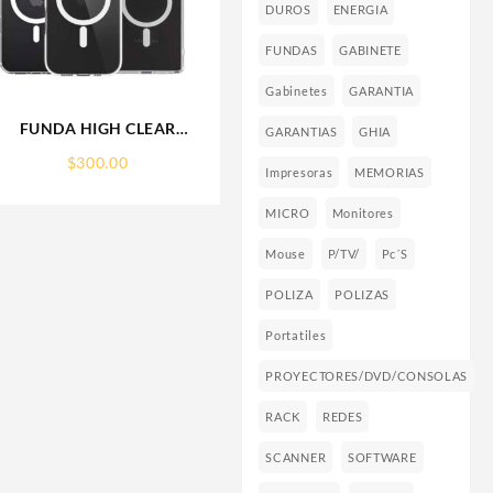
DUROS
ENERGIA
FUNDAS
GABINETE
Gabinetes
GARANTIA
FUNDA HIGH CLEAR
GARANTIAS
GHIA
IPHONE 17 PRO MAX
$
300.00
WEKOVER
Impresoras
MEMORIAS
MICRO
Monitores
Mouse
P/TV/
Pc´s
POLIZA
POLIZAS
Portatiles
PROYECTORES/DVD/CONSOLAS
RACK
REDES
SCANNER
SOFTWARE