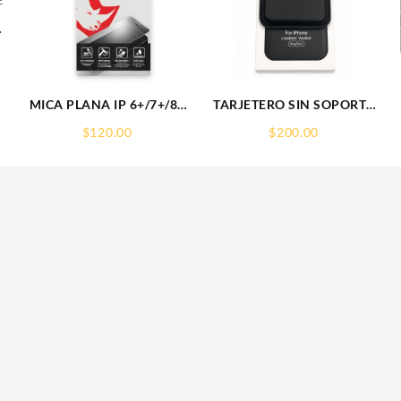
-
CABLE
MICA PLANA IP 6+/7+/8+
TARJETERO SIN SOPORTE
9H RHINOGLASS
MAGSAFE FOR IPHONE
$
120.00
$
200.00
LEATHER WALLET
MAGSAFE