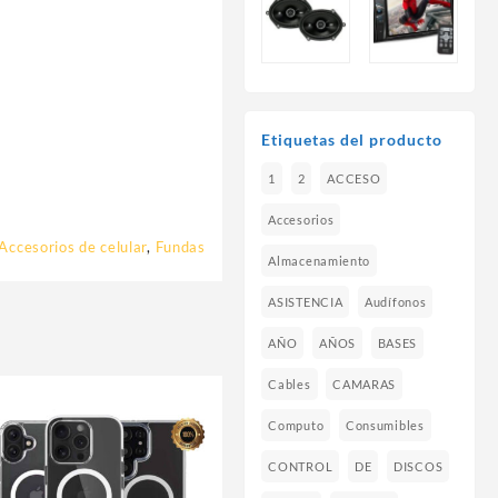
Etiquetas del producto
1
2
ACCESO
Accesorios
Accesorios de celular
,
Fundas
Almacenamiento
ASISTENCIA
Audífonos
AÑO
AÑOS
BASES
Cables
CAMARAS
Computo
Consumibles
CONTROL
DE
DISCOS