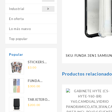
Industrial
En oferta
Lo más nuevo
Top popular
Popular
SKU:
FUNDA 3EN1 SAMSUN
STICKERS
UNIVERSALES
$
3.00
Productos relacionado
FUNDA
NOVA SAM
$
300.00
A56 FUNDA
SILICONA
TARJETERO
SIN SOPORTE
SIN SOPORTE
$
200.00
MAGNETICO
MAGSAFE