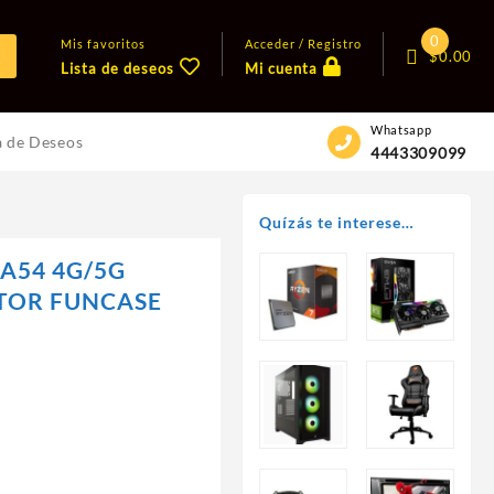
0
Mis favoritos
Acceder / Registro
$
0.00
Lista de deseos
Mi cuenta
Whatsapp
a de Deseos
4443309099
Quízás te interese…
 A54 4G/5G
TOR FUNCASE