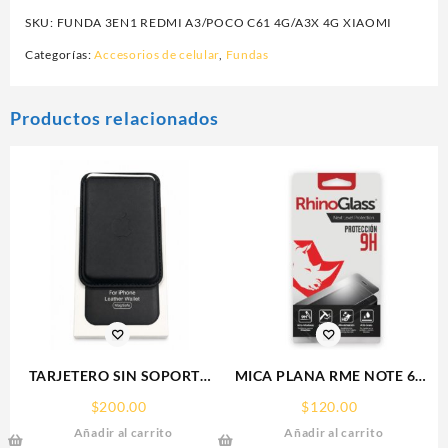
SKU:
FUNDA 3EN1 REDMI A3/POCO C61 4G/A3X 4G XIAOMI
Categorías:
Accesorios de celular
,
Fundas
Productos relacionados
TARJETERO SIN SOPORTE
MICA PLANA RME NOTE 60
MAGSAFE FOR IPHONE
REALME 9H RHINOGLASS
$
200.00
$
120.00
LEATHER WALLET MAGSAFE
Añadir al carrito
Añadir al carrito