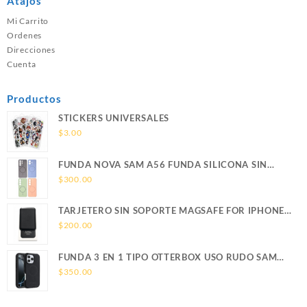
Atajos
Mi Carrito
Ordenes
Direcciones
Cuenta
Productos
STICKERS UNIVERSALES
$
3.00
FUNDA NOVA SAM A56 FUNDA SILICONA SIN
SOPORTE MAGNETICO SAMSUNG
$
300.00
TARJETERO SIN SOPORTE MAGSAFE FOR IPHONE
LEATHER WALLET MAGSAFE
$
200.00
FUNDA 3 EN 1 TIPO OTTERBOX USO RUDO SAM
S26 ULTRA SAMSUNG S26 ULTRA
$
350.00