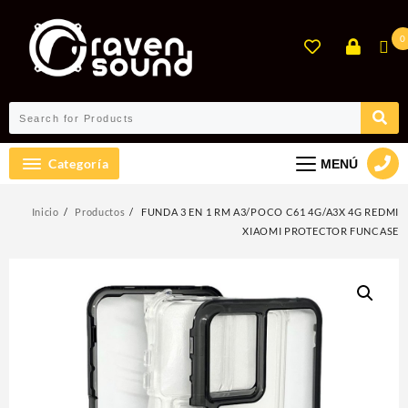
Ir
al
0
contenido
Categoría
MENÚ
Inicio
Productos
FUNDA 3 EN 1 RM A3/POCO C61 4G/A3X 4G REDMI
XIAOMI PROTECTOR FUNCASE