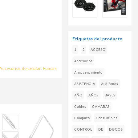
Etiquetas del producto
1
2
ACCESO
Accesorios
Accesorios de celular
,
Fundas
Almacenamiento
ASISTENCIA
Audífonos
AÑO
AÑOS
BASES
Cables
CAMARAS
Computo
Consumibles
CONTROL
DE
DISCOS