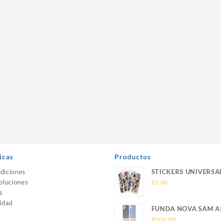
icas
Productos
diciones
STICKERS UNIVERSA
oluciones
$
3.00
s
idad
FUNDA NOVA SAM A
SILICONA SIN SOPO
$
300.00