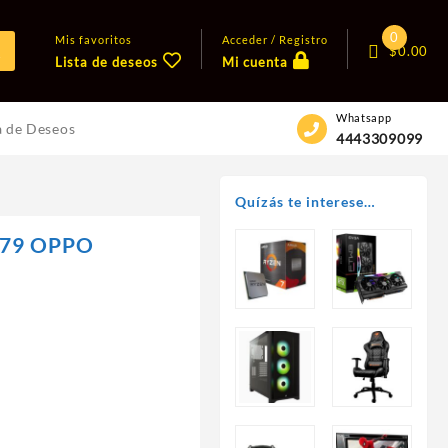
0
Mis favoritos
Acceder / Registro
$
0.00
Lista de deseos
Mi cuenta
Whatsapp
a de Deseos
4443309099
Quízás te interese…
A79 OPPO