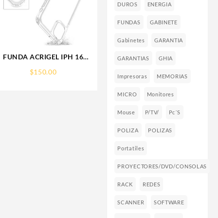
DUROS
ENERGIA
FUNDAS
GABINETE
Gabinetes
GARANTIA
FUNDA ACRIGEL IPH 16
GARANTIAS
GHIA
PRO MAX IPHONE
$
150.00
Impresoras
MEMORIAS
MICRO
Monitores
Mouse
P/TV/
Pc´s
POLIZA
POLIZAS
Portatiles
PROYECTORES/DVD/CONSOLAS
RACK
REDES
SCANNER
SOFTWARE