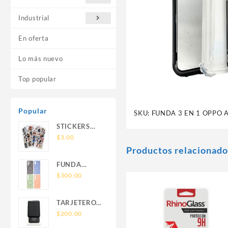
Industrial
En oferta
Lo más nuevo
Top popular
Popular
SKU:
FUNDA 3 EN 1 OPPO 
STICKERS
UNIVERSALES
$
3.00
Productos relacionado
FUNDA
NOVA SAM
$
300.00
A56 FUNDA
SILICONA
TARJETERO
SIN SOPORTE
SIN SOPORTE
$
200.00
MAGNETICO
MAGSAFE