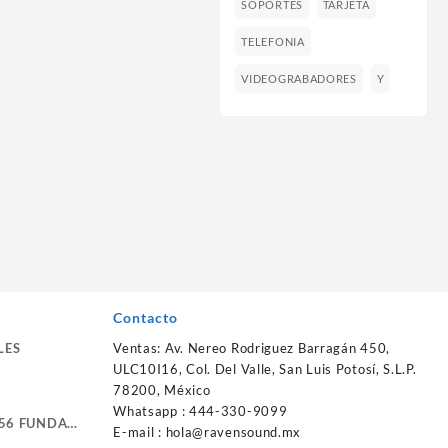
SOPORTES
TARJETA
TELEFONIA
VIDEOGRABADORES
Y
Contacto
LES
Ventas: Av. Nereo Rodriguez Barragán 450,
ULC10I16, Col. Del Valle, San Luis Potosí, S.L.P.
78200, México
Whatsapp : 444-330-9099
56 FUNDA
E-mail :
hola@ravensound.mx
RTE