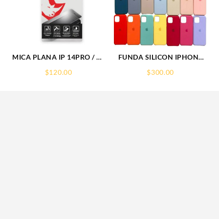
MICA PLANA IP 14PRO / 15
FUNDA SILICON IPHONE
IPHONE 9H RHINOGLASS
13 MINI SILICONE CASE
$
120.00
$
300.00
SPC