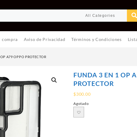
r compra
Aviso de Privacidad
Términos y Condiciones
List
1 OP A79 OPPO PROTECTOR
FUNDA 3 EN 1 OP 
PROTECTOR
$
300.00
Agotado