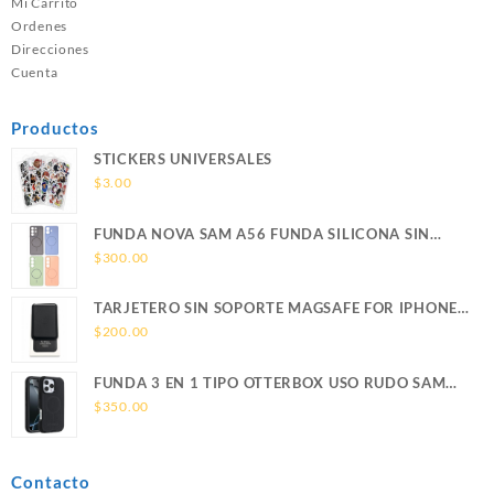
Mi Carrito
Ordenes
Direcciones
Cuenta
Productos
STICKERS UNIVERSALES
$
3.00
FUNDA NOVA SAM A56 FUNDA SILICONA SIN
SOPORTE MAGNETICO SAMSUNG
$
300.00
TARJETERO SIN SOPORTE MAGSAFE FOR IPHONE
LEATHER WALLET MAGSAFE
$
200.00
FUNDA 3 EN 1 TIPO OTTERBOX USO RUDO SAM
S26 ULTRA SAMSUNG S26 ULTRA
$
350.00
Contacto