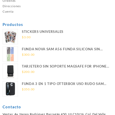
Ordenes
Direcciones
Cuenta
Productos
STICKERS UNIVERSALES
$
3.00
FUNDA NOVA SAM A56 FUNDA SILICONA SIN
SOPORTE MAGNETICO SAMSUNG
$
300.00
TARJETERO SIN SOPORTE MAGSAFE FOR IPHONE
LEATHER WALLET MAGSAFE
$
200.00
FUNDA 3 EN 1 TIPO OTTERBOX USO RUDO SAM
S26 ULTRA SAMSUNG S26 ULTRA
$
350.00
Contacto
Ventas: Av. Nereo Rodriguez Barragán 450, ULC10I16, Col. Del Valle,