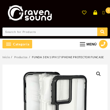
Ir
al
0
contenido
Categoría
MENÚ
Inicio
Productos
FUNDA 3 EN 1 IPH 17 IPHONE PROTECTOR FUNCASE