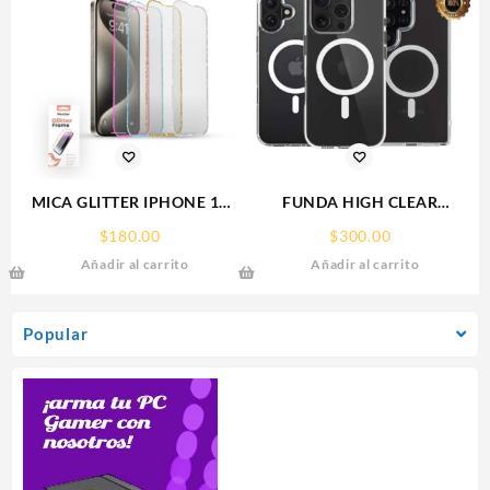
MICA GLITTER IPHONE 17
FUNDA HIGH CLEAR
PRO MAX/IP 16PROMAX
IPHONE 15 WEKOVER
$
180.00
$
300.00
GLITTER FRAME
Añadir al carrito
Añadir al carrito
RHINOGLASS
Popular