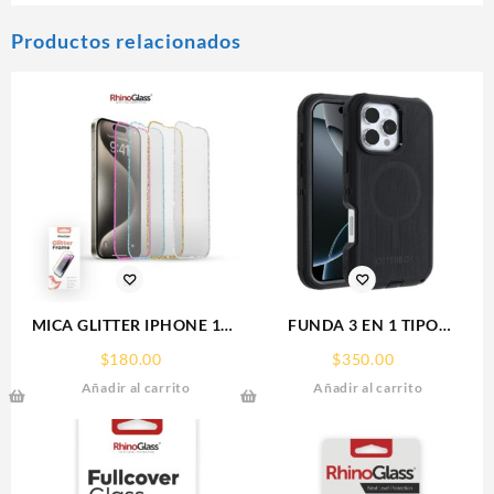
Productos relacionados
MICA GLITTER IPHONE 17
FUNDA 3 EN 1 TIPO
PRO MAX/IP 16PROMAX
OTTERBOX USO RUDO SAM
$
180.00
$
350.00
GLITTER FRAME
S26 ULTRA SAMSUNG S26
Añadir al carrito
Añadir al carrito
RHINOGLASS
ULTRA