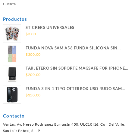
Cuenta
Productos
STICKERS UNIVERSALES
$
3.00
FUNDA NOVA SAM A56 FUNDA SILICONA SIN
SOPORTE MAGNETICO SAMSUNG
$
300.00
TARJETERO SIN SOPORTE MAGSAFE FOR IPHONE
LEATHER WALLET MAGSAFE
$
200.00
FUNDA 3 EN 1 TIPO OTTERBOX USO RUDO SAM
S26 ULTRA SAMSUNG S26 ULTRA
$
350.00
Contacto
Ventas: Av. Nereo Rodriguez Barragán 450, ULC10I16, Col. Del Valle,
San Luis Potosí, S.L.P.