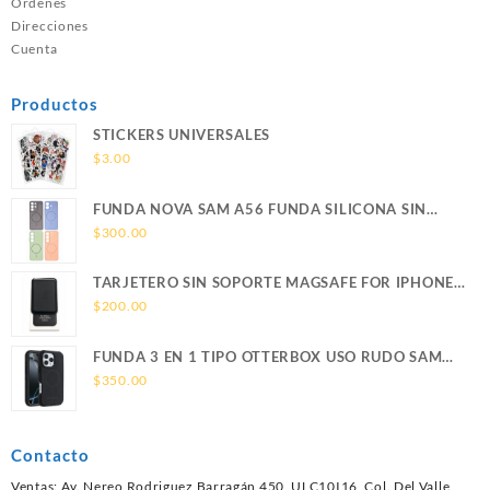
Ordenes
Direcciones
Cuenta
Productos
STICKERS UNIVERSALES
$
3.00
FUNDA NOVA SAM A56 FUNDA SILICONA SIN
SOPORTE MAGNETICO SAMSUNG
$
300.00
TARJETERO SIN SOPORTE MAGSAFE FOR IPHONE
LEATHER WALLET MAGSAFE
$
200.00
FUNDA 3 EN 1 TIPO OTTERBOX USO RUDO SAM
S26 ULTRA SAMSUNG S26 ULTRA
$
350.00
Contacto
Ventas: Av. Nereo Rodriguez Barragán 450, ULC10I16, Col. Del Valle,