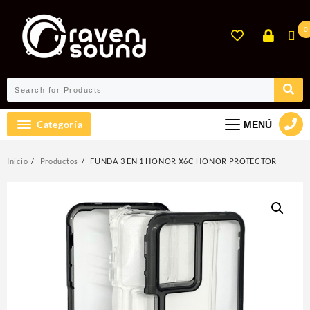
Ir
al
0
contenido
Categoría
MENÚ
Inicio
Productos
FUNDA 3 EN 1 HONOR X6C HONOR PROTECTOR