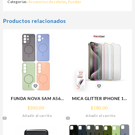
Categorías:
Accesorios de celular
,
Fundas
Productos relacionados
FUNDA NOVA SAM A56
MICA GLITTER IPHONE 17
FUNDA SILICONA SIN
PRO MAX/IP 16PROMAX
$
300.00
$
180.00
SOPORTE MAGNETICO
GLITTER FRAME
Añadir al carrito
Añadir al carrito
SAMSUNG
RHINOGLASS